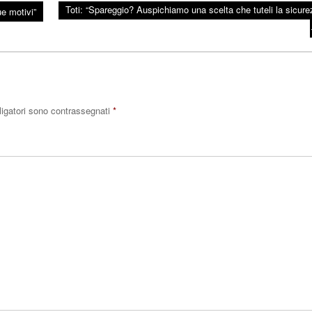
Toti: “Spareggio? Auspichiamo una scelta che tuteli la sicure
e motivi”
ligatori sono contrassegnati
*