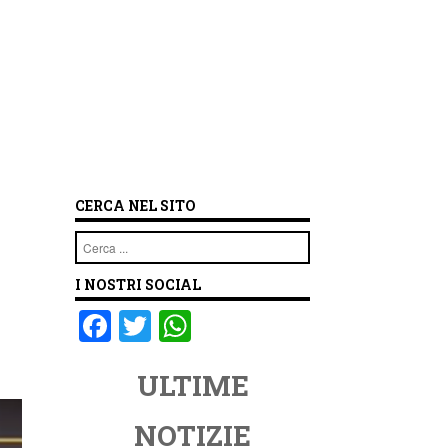
CERCA NEL SITO
Cerca
I NOSTRI SOCIAL
F
T
W
a
wi
h
ULTIME
c
tt
at
e
er
s
NOTIZIE