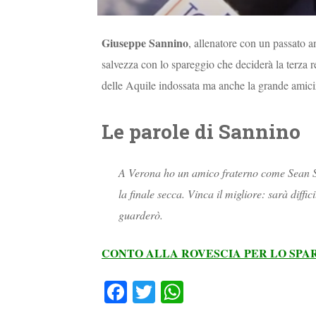
Giuseppe Sannino
, allenatore con un passato a
salvezza con lo spareggio che deciderà la terza re
delle Aquile indossata ma anche la grande amici
Le parole di Sannino
A Verona ho un amico fraterno come Sean Sog
la finale secca. Vinca il migliore: sarà diffi
guarderò.
CONTO ALLA ROVESCIA PER LO SPAR
Fa
T
W
ce
wi
ha