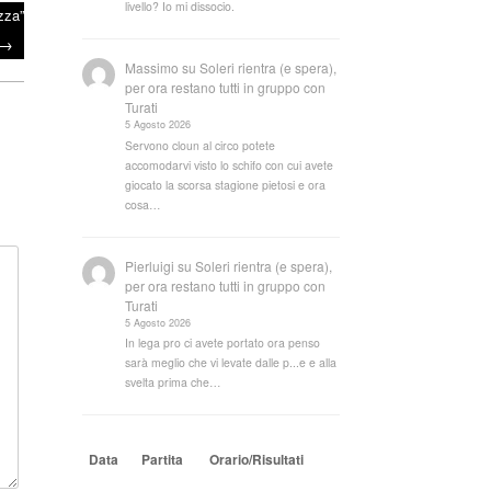
livello? Io mi dissocio.
zza”
→
Massimo
su
Soleri rientra (e spera),
per ora restano tutti in gruppo con
Turati
5 Agosto 2026
Servono cloun al circo potete
accomodarvi visto lo schifo con cui avete
giocato la scorsa stagione pietosi e ora
cosa…
Pierluigi
su
Soleri rientra (e spera),
per ora restano tutti in gruppo con
Turati
5 Agosto 2026
In lega pro ci avete portato ora penso
sarà meglio che vi levate dalle p...e e alla
svelta prima che…
Data
Partita
Orario/Risultati