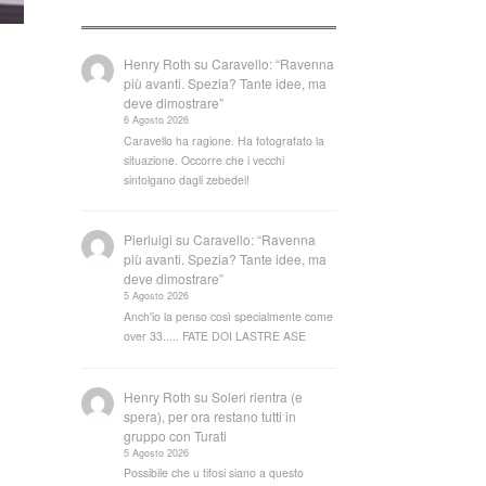
Henry Roth
su
Caravello: “Ravenna
più avanti. Spezia? Tante idee, ma
deve dimostrare”
6 Agosto 2026
Caravello ha ragione. Ha fotografato la
situazione. Occorre che i vecchi
sintolgano dagli zebedei!
Pierluigi
su
Caravello: “Ravenna
più avanti. Spezia? Tante idee, ma
deve dimostrare”
5 Agosto 2026
Anch'io la penso così specialmente come
over 33..... FATE DOI LASTRE ASE
Henry Roth
su
Soleri rientra (e
spera), per ora restano tutti in
gruppo con Turati
5 Agosto 2026
Possibile che u tifosi siano a questo