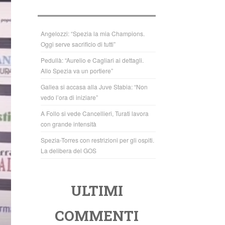
b
A
o
p
o
p
Angelozzi: “Spezia la mia Champions.
Oggi serve sacrificio di tutti”
k
Pedullà: “Aurelio e Cagliari ai dettagli.
Allo Spezia va un portiere”
Gallea si accasa alla Juve Stabia: “Non
vedo l’ora di iniziare”
A Follo si vede Cancellieri, Turati lavora
con grande intensità
Spezia-Torres con restrizioni per gli ospiti.
La delibera del GOS
ULTIMI
COMMENTI