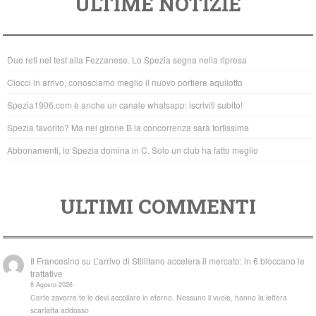
ULTIME NOTIZIE
c
tt
at
e
er
s
b
A
Due reti nel test alla Fezzanese. Lo Spezia segna nella ripresa
o
p
Ciocci in arrivo, conosciamo meglio il nuovo portiere aquilotto
o
p
Spezia1906.com è anche un canale whatsapp: iscriviti subito!
k
Spezia favorito? Ma nel girone B la concorrenza sarà fortissima
Abbonamenti, lo Spezia domina in C. Solo un club ha fatto meglio
ULTIMI COMMENTI
Il Francesino
su
L’arrivo di Stillitano accelera il mercato: in 6 bloccano le
trattative
8 Agosto 2026
Certe zavorre te le devi accollare in eterno. Nessuno li vuole, hanno la lettera
scarlatta addosso