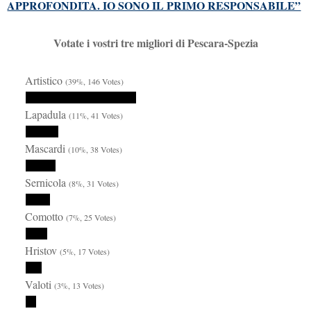
APPROFONDITA. IO SONO IL PRIMO RESPONSABILE”
Votate i vostri tre migliori di Pescara-Spezia
Artistico
(39%, 146 Votes)
Lapadula
(11%, 41 Votes)
Mascardi
(10%, 38 Votes)
Sernicola
(8%, 31 Votes)
Comotto
(7%, 25 Votes)
Hristov
(5%, 17 Votes)
Valoti
(3%, 13 Votes)