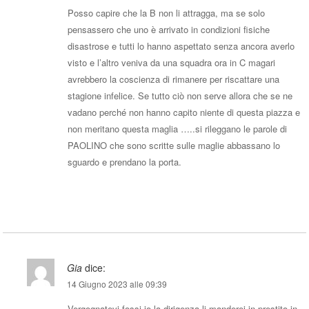
Posso capire che la B non li attragga, ma se solo
pensassero che uno è arrivato in condizioni fisiche
disastrose e tutti lo hanno aspettato senza ancora averlo
visto e l’altro veniva da una squadra ora in C magari
avrebbero la coscienza di rimanere per riscattare una
stagione infelice. Se tutto ciò non serve allora che se ne
vadano perché non hanno capito niente di questa piazza e
non meritano questa maglia …..si rileggano le parole di
PAOLINO che sono scritte sulle maglie abbassano lo
sguardo e prendano la porta.
Rispondi
Gia
dice:
14 Giugno 2023 alle 09:39
Vergognatevi fossi io la dirigenza li manderei in prestito in