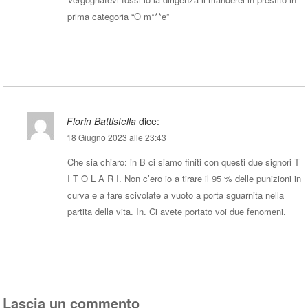
prima categoria “O m***e”
Rispondi
Florin Battistella
dice:
18 Giugno 2023 alle 23:43
Che sia chiaro: in B ci siamo finiti con questi due signori T
I T O L A R I. Non c’ero io a tirare il 95 % delle punizioni in
curva e a fare scivolate a vuoto a porta sguarnita nella
partita della vita. In. Ci avete portato voi due fenomeni.
Rispondi
Lascia un commento