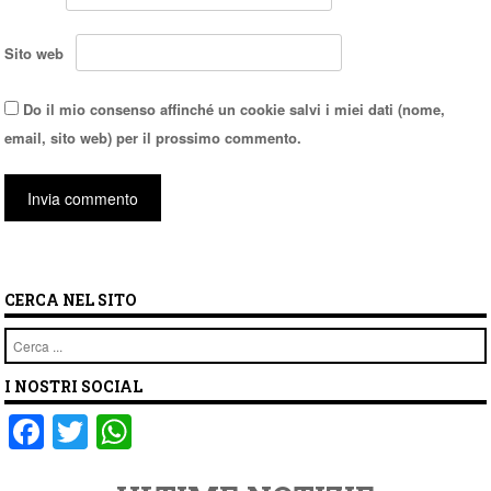
Sito web
Do il mio consenso affinché un cookie salvi i miei dati (nome,
email, sito web) per il prossimo commento.
CERCA NEL SITO
Cerca
I NOSTRI SOCIAL
F
T
W
a
wi
h