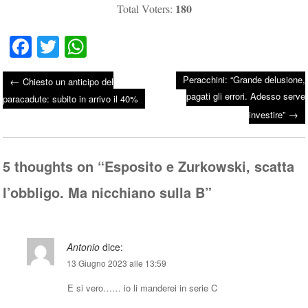
180
Total Voters:
Fa
T
W
ce
wi
ha
Peracchini: “Grande delusione,
←
Chiesto un anticipo del
bo
tte
ts
pagati gli errori. Adesso serve
Post navigation
paracadute: subito in arrivo il 40%
ok
r
A
→
investire”
pp
5 thoughts on “
Esposito e Zurkowski, scatta
l’obbligo. Ma nicchiano sulla B
”
Antonio
dice:
13 Giugno 2023 alle 13:59
E si vero…… io li manderei in serie C