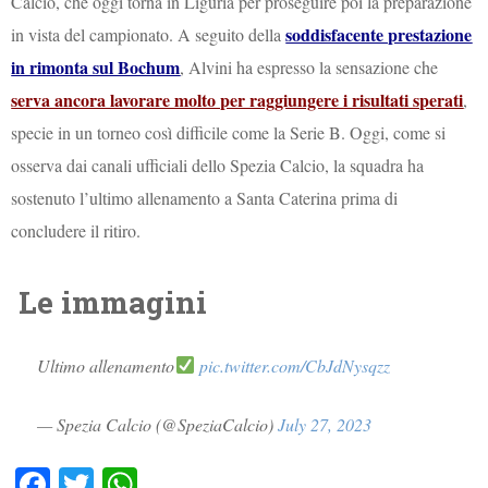
Calcio, che oggi torna in Liguria per proseguire poi la preparazione
soddisfacente prestazione
in vista del campionato. A seguito della
in rimonta sul Bochum
, Alvini ha espresso la sensazione che
serva ancora lavorare molto per raggiungere i risultati sperati
,
specie in un torneo così difficile come la Serie B. Oggi, come si
osserva dai canali ufficiali dello Spezia Calcio, la squadra ha
sostenuto l’ultimo allenamento a Santa Caterina prima di
concludere il ritiro.
Le immagini
Ultimo allenamento
pic.twitter.com/CbJdNysqzz
— Spezia Calcio (@SpeziaCalcio)
July 27, 2023
Fa
T
W