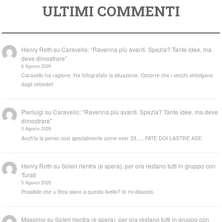
ULTIMI COMMENTI
Henry Roth
su
Caravello: “Ravenna più avanti. Spezia? Tante idee, ma
deve dimostrare”
6 Agosto 2026
Caravello ha ragione. Ha fotografato la situazione. Occorre che i vecchi sintolgano
dagli zebedei!
Pierluigi
su
Caravello: “Ravenna più avanti. Spezia? Tante idee, ma deve
dimostrare”
5 Agosto 2026
Anch'io la penso così specialmente come over 33..... FATE DOI LASTRE ASE
Henry Roth
su
Soleri rientra (e spera), per ora restano tutti in gruppo con
Turati
5 Agosto 2026
Possibile che u tifosi siano a questo livello? Io mi dissocio.
Massimo
su
Soleri rientra (e spera), per ora restano tutti in gruppo con