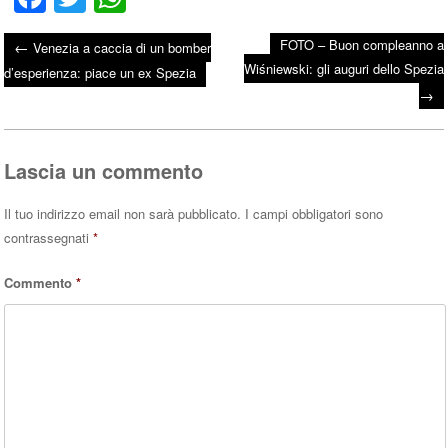
ce
wi
ha
FOTO – Buon compleanno a
←
Venezia a caccia di un bomber
bo
tte
ts
Wiśniewski: gli auguri dello Spezia
Post navigation
d’esperienza: piace un ex Spezia
ok
r
A
→
pp
Lascia un commento
Il tuo indirizzo email non sarà pubblicato.
I campi obbligatori sono
contrassegnati
*
Commento
*