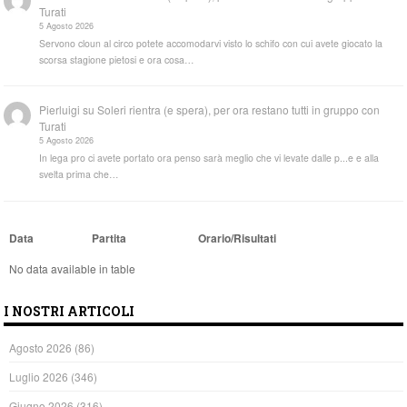
Turati
5 Agosto 2026
Servono cloun al circo potete accomodarvi visto lo schifo con cui avete giocato la
scorsa stagione pietosi e ora cosa…
Pierluigi
su
Soleri rientra (e spera), per ora restano tutti in gruppo con
Turati
5 Agosto 2026
In lega pro ci avete portato ora penso sarà meglio che vi levate dalle p...e e alla
svelta prima che…
Data
Partita
Orario/Risultati
No data available in table
I NOSTRI ARTICOLI
Agosto 2026
(86)
Luglio 2026
(346)
Giugno 2026
(316)