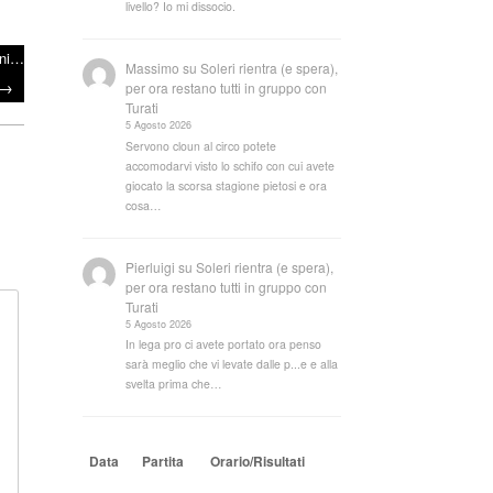
livello? Io mi dissocio.
oni…
Massimo
su
Soleri rientra (e spera),
→
per ora restano tutti in gruppo con
Turati
5 Agosto 2026
Servono cloun al circo potete
accomodarvi visto lo schifo con cui avete
giocato la scorsa stagione pietosi e ora
cosa…
Pierluigi
su
Soleri rientra (e spera),
per ora restano tutti in gruppo con
Turati
5 Agosto 2026
In lega pro ci avete portato ora penso
sarà meglio che vi levate dalle p...e e alla
svelta prima che…
Data
Partita
Orario/Risultati