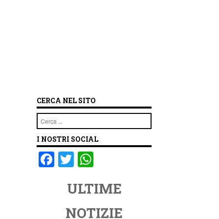
CERCA NEL SITO
Cerca
I NOSTRI SOCIAL
F
T
W
a
wi
h
ULTIME
c
tt
at
e
er
s
NOTIZIE