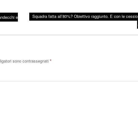
Squadra fatta all’80%? Obiettivo raggiunto. E con le cessi
andecchi e
ligatori sono contrassegnati
*