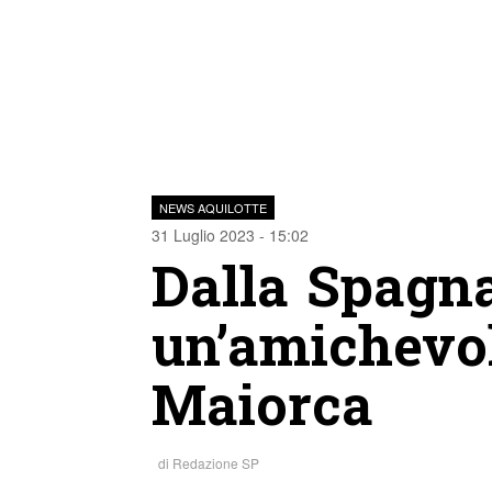
NEWS AQUILOTTE
31 Luglio 2023 - 15:02
Dalla Spagn
un’amichevol
Maiorca
di
Redazione SP