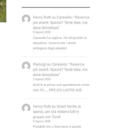
Henry Roth
su
Caravello: “Ravenna
più avanti. Spezia? Tante idee, ma
deve dimostrare”
6 Agosto 2026
Caravello ha ragione. Ha fotografato la
situazione. Occorre che i vecchi
sintolgano dagli zebedei!
Pierluigi
su
Caravello: “Ravenna
più avanti. Spezia? Tante idee, ma
deve dimostrare”
5 Agosto 2026
Anch'io la penso così specialmente come
over 33..... FATE DOI LASTRE ASE
Henry Roth
su
Soleri rientra (e
spera), per ora restano tutti in
gruppo con Turati
5 Agosto 2026
Possibile che u tifosi siano a questo