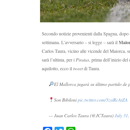
Secondo notizie provenienti dalla Spagna, dopo q
Maio
settimana. L’avversario – si legge – sarà il
Carlos Taura, vicino alle vicende del Maiorca, s
sarà l’ultima, per i
Piratas
, prima dell’inizio del
aquilotto, ecco il
tweet
di Taura.
El Mallorca jugará su último partido de 
Son Bibiloni
pic.twitter.com/3zxiRcAtZA
— Juan Carlos Taura (@JCTaura)
July 31,