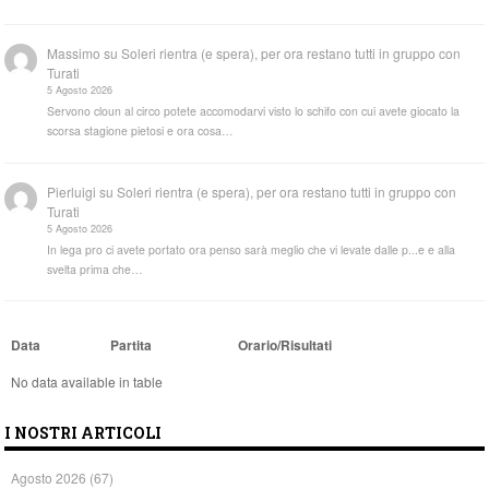
Massimo
su
Soleri rientra (e spera), per ora restano tutti in gruppo con
Turati
5 Agosto 2026
Servono cloun al circo potete accomodarvi visto lo schifo con cui avete giocato la
scorsa stagione pietosi e ora cosa…
Pierluigi
su
Soleri rientra (e spera), per ora restano tutti in gruppo con
Turati
5 Agosto 2026
In lega pro ci avete portato ora penso sarà meglio che vi levate dalle p...e e alla
svelta prima che…
Data
Partita
Orario/Risultati
No data available in table
I NOSTRI ARTICOLI
Agosto 2026
(67)