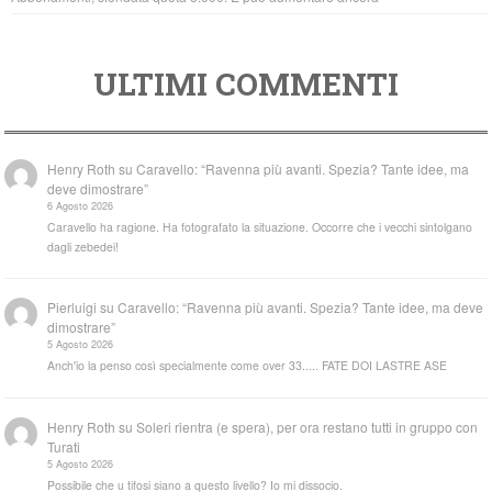
ULTIMI COMMENTI
Henry Roth
su
Caravello: “Ravenna più avanti. Spezia? Tante idee, ma
deve dimostrare”
6 Agosto 2026
Caravello ha ragione. Ha fotografato la situazione. Occorre che i vecchi sintolgano
dagli zebedei!
Pierluigi
su
Caravello: “Ravenna più avanti. Spezia? Tante idee, ma deve
dimostrare”
5 Agosto 2026
Anch'io la penso così specialmente come over 33..... FATE DOI LASTRE ASE
Henry Roth
su
Soleri rientra (e spera), per ora restano tutti in gruppo con
Turati
5 Agosto 2026
Possibile che u tifosi siano a questo livello? Io mi dissocio.