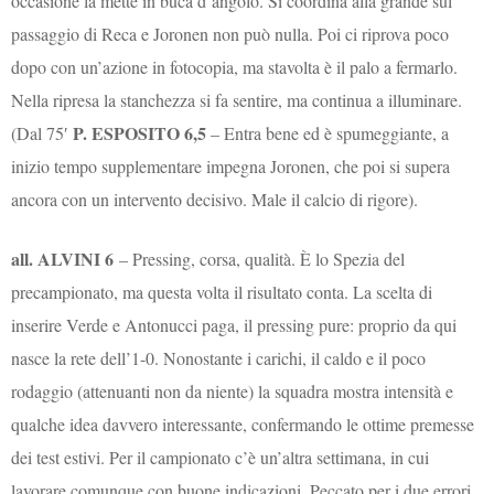
occasione la mette in buca d’angolo. Si coordina alla grande sul
passaggio di Reca e Joronen non può nulla. Poi ci riprova poco
dopo con un’azione in fotocopia, ma stavolta è il palo a fermarlo.
Nella ripresa la stanchezza si fa sentire, ma continua a illuminare.
P. ESPOSITO 6,5
(Dal 75′
– Entra bene ed è spumeggiante, a
inizio tempo supplementare impegna Joronen, che poi si supera
ancora con un intervento decisivo. Male il calcio di rigore).
all. ALVINI 6
– Pressing, corsa, qualità. È lo Spezia del
precampionato, ma questa volta il risultato conta. La scelta di
inserire Verde e Antonucci paga, il pressing pure: proprio da qui
nasce la rete dell’1-0. Nonostante i carichi, il caldo e il poco
rodaggio (attenuanti non da niente) la squadra mostra intensità e
qualche idea davvero interessante, confermando le ottime premesse
dei test estivi. Per il campionato c’è un’altra settimana, in cui
lavorare comunque con buone indicazioni. Peccato per i due errori