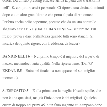
dolori. Da un suo pressing efficace arriva la palla che si trasforma
nell’1-0, con primo assist personale. Ci riprova una decina di minuti
dopo co un altro gran filtrante che porta al palo di Antonucci.
Perfetto anche nelle coperture, peccato che da un suo controllo
BASTONI 6
sbagliato nasca l’1-1. (Dal 90′
– Bentornato. Più
fresco, prova a dare brillantezza quando tutti sono stanchi. Si
incarica del quinto rigore, con freddezza, da leader).
BANDINELLI 6
– Nel primo tempo è il migliore del reparto di
mezzo, mettendoci tanta qualità. Nella ripresa tiene. (Dal 75′
EKDAL 5,5
– Entra nel finale ma non appare nel suo miglior
momento).
S. ESPOSITO 5
– È alla prima con la maglia 10 sulle spalle, che
non è una qualsiasi, ma già l’inizio non è dei migliori. Qualche
errore di troppo nei primi 45′ e un fallo ingenuo su Zampano dopo