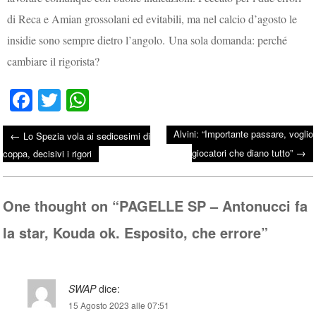
di Reca e Amian grossolani ed evitabili, ma nel calcio d’agosto le
insidie sono sempre dietro l’angolo. Una sola domanda: perché
cambiare il rigorista?
Fa
T
W
ce
wi
ha
Alvini: “Importante passare, voglio
←
Lo Spezia vola ai sedicesimi di
bo
tte
ts
→
Post navigation
giocatori che diano tutto”
coppa, decisivi i rigori
ok
r
A
pp
One thought on “
PAGELLE SP – Antonucci fa
la star, Kouda ok. Esposito, che errore
”
SWAP
dice:
15 Agosto 2023 alle 07:51