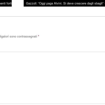
nti forti
Gazzoli: “Oggi paga Alvini. Si deve crescere dagli sbagli”
ligatori sono contrassegnati
*