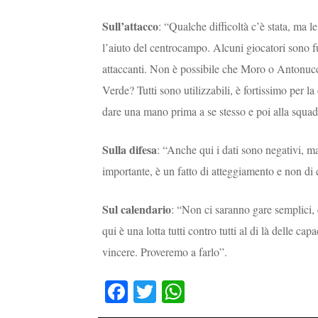
Sull’attacco
: “Qualche difficoltà c’è stata, ma l
l’aiuto del centrocampo. Alcuni giocatori sono fu
attaccanti. Non è possibile che Moro o Antonucci
Verde? Tutti sono utilizzabili, è fortissimo per la
dare una mano prima a se stesso e poi alla squadr
Sulla difesa
: “Anche qui i dati sono negativi, ma
importante, è un fatto di atteggiamento e non di 
Sul calendario
: “Non ci saranno gare semplici, 
qui è una lotta tutti contro tutti al di là delle 
vincere. Proveremo a farlo”.
Fa
T
W
ce
wi
ha