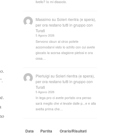
livello? Io mi dissocio.
Massimo
su
Soleri rientra (e spera),
per ora restano tutti in gruppo con
Turati
5 Agosto 2026
Servono cloun al circo potete
accomodarvi visto lo schifo con cui avete
giocato la scorsa stagione pietosi e ora
cosa…
no.
Pierluigi
su
Soleri rientra (e spera),
”.
per ora restano tutti in gruppo con
Turati
5 Agosto 2026
ne.
In lega pro ci avete portato ora penso
sarà meglio che vi levate dalle p...e e alla
a
svelta prima che…
ono
Data
Partita
Orario/Risultati