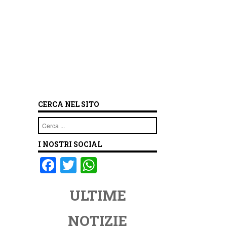
CERCA NEL SITO
Cerca
I NOSTRI SOCIAL
F
T
W
a
wi
h
ULTIME
c
tt
at
e
er
s
NOTIZIE