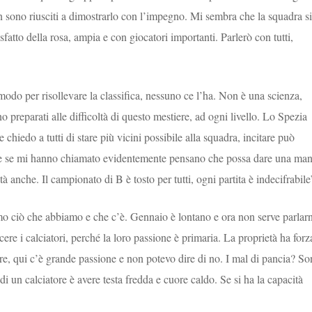
n sono riusciti a dimostrarlo con l’impegno. Mi sembra che la squadra si
sfatto della rosa, ampia e con giocatori importanti. Parlerò con tutti,
odo per risollevare la classifica, nessuno ce l’ha. Non è una scienza,
 preparati alle difficoltà di questo mestiere, ad ogni livello. Lo Spezia
 chiedo a tutti di stare più vicini possibile alla squadra, incitare può
re e se mi hanno chiamato evidentemente pensano che possa dare una ma
tà anche. Il campionato di B è tosto per tutti, ogni partita è indecifrabile
mo ciò che abbiamo e che c’è. Gennaio è lontano e ora non serve parlar
ere i calciatori, perché la loro passione è primaria. La proprietà ha forz
re, qui c’è grande passione e non potevo dire di no. I mal di pancia? S
i un calciatore è avere testa fredda e cuore caldo. Se si ha la capacità