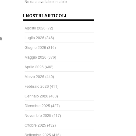
No data available in table
I NOSTRI ARTICOLI
Agosto 2026
(72)
Luglio 2026
(346)
di
Giugno 2026
(316)
Maggio 2026
(376)
Aprile 2026
(402)
Marzo 2026
(440)
Febbraio 2026
(411)
Gennaio 2026
(483)
Dicembre 2025
(427)
Novembre 2025
(417)
Ottobre 2025
(432)
Settembre 2025
(416)