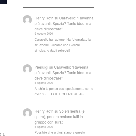
Henry Roth
su
Caravello: “Ravenna
più avanti. Spezia? Tante idee, ma
deve dimostrare”
6 Agosto 2026
Caravello ha ragione. Ha fotografato la
situazione. Occorre che i vecchi
sintolgano dagli zebedei!
Pierluigi
su
Caravello: “Ravenna
più avanti. Spezia? Tante idee, ma
deve dimostrare”
5 Agosto 2026
Anch'io la penso così specialmente come
over 33..... FATE DOI LASTRE ASE
Henry Roth
su
Soleri rientra (e
spera), per ora restano tutti in
gruppo con Turati
5 Agosto 2026
Possibile che u tifosi siano a questo
o a