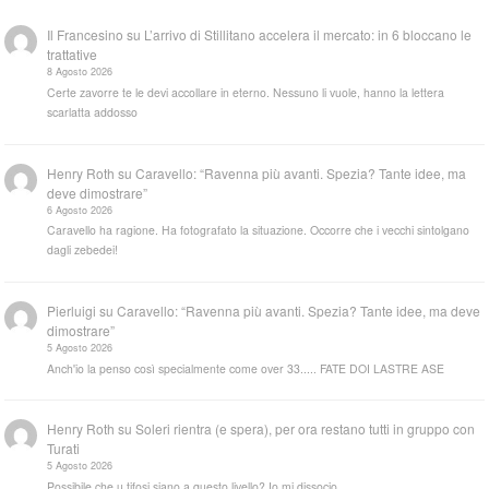
Il Francesino
su
L’arrivo di Stillitano accelera il mercato: in 6 bloccano le
trattative
8 Agosto 2026
Certe zavorre te le devi accollare in eterno. Nessuno li vuole, hanno la lettera
scarlatta addosso
Henry Roth
su
Caravello: “Ravenna più avanti. Spezia? Tante idee, ma
deve dimostrare”
6 Agosto 2026
Caravello ha ragione. Ha fotografato la situazione. Occorre che i vecchi sintolgano
dagli zebedei!
Pierluigi
su
Caravello: “Ravenna più avanti. Spezia? Tante idee, ma deve
dimostrare”
5 Agosto 2026
Anch'io la penso così specialmente come over 33..... FATE DOI LASTRE ASE
Henry Roth
su
Soleri rientra (e spera), per ora restano tutti in gruppo con
Turati
5 Agosto 2026
Possibile che u tifosi siano a questo livello? Io mi dissocio.