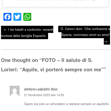
Fa
T
W
ce
wi
ha
D. Canovi duro: “Che confusione a
←
I tre fratelli a confronto: venerdì
bo
tte
ts
Spezia, commessi errori su errori”
Post navigation
riunione della famiglia Esposito
ok
r
A
→
pp
One thought on “
FOTO – Il saluto di S.
Lorieri: “Aquile, vi porterò sempre con me”
”
stefano+sabatini
dice:
21 Novembre 2023 alle 14:50
Spero sia solo un arrivederci e resterai sempre un aquilotto.