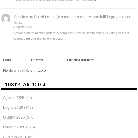
Massimo
su
Soleri rientra (e spera), per ora restano tutti in gruppo con
Turati
5 Agosto 2026
Servono cloun al circo potete accomodarvi visto lo schifo con cui avete giocato la
scorsa stagione pietosi e ora cosa…
Data
Partita
Orario/Risultati
No data available in table
I NOSTRI ARTICOLI
Agosto 2026
(95)
Luglio 2026
(346)
Giugno 2026
(316)
Maggio 2026
(376)
Aprile 2026
(402)