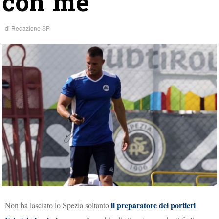
con me”
di
Redazione SP
il preparatore dei portieri
Non ha lasciato lo Spezia soltanto