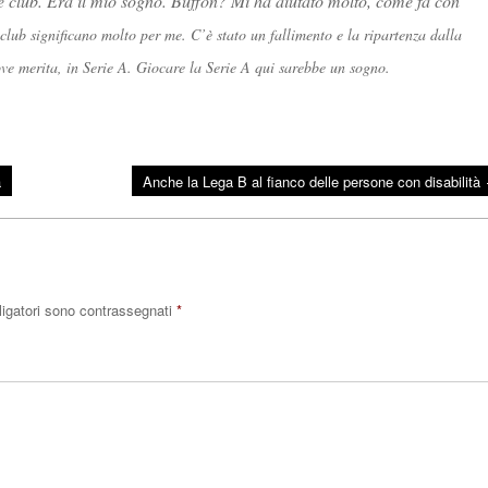
e club. Era il mio sogno. Buffon? Mi ha aiutato molto, come fa con
 club significano molto per me. C’è stato un fallimento e la ripartenza dalla
ove merita, in Serie A. Giocare la Serie A qui sarebbe un sogno.
a
Anche la Lega B al fianco delle persone con disabilità
ligatori sono contrassegnati
*