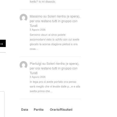
livello? Io mi dissocio.
Massimo
su
Soleri rientra (e spera),
per ora restano tutti in gruppo con
Turati
5 Agosto 2026
Servono cloun al circo potete
accomodarvi visto lo schifo con cui avete
→
giocato la scorsa stagione pietosi e ora
cosa…
Pierluigi
su
Soleri rientra (e spera),
per ora restano tutti in gruppo con
Turati
5 Agosto 2026
In lega pro ci avete portato ora penso
sarà meglio che vi levate dalle p...e e alla
svelta prima che…
Data
Partita
Orario/Risultati