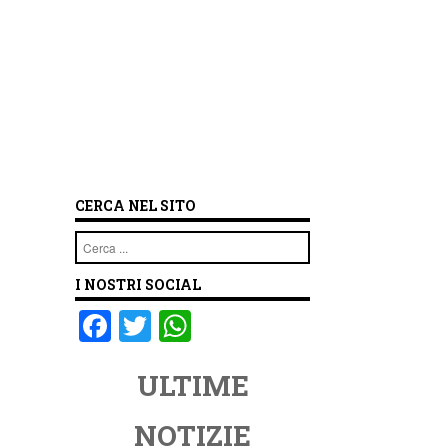
CERCA NEL SITO
Cerca
I NOSTRI SOCIAL
F
T
W
a
wi
h
ULTIME
c
tt
at
e
er
s
NOTIZIE