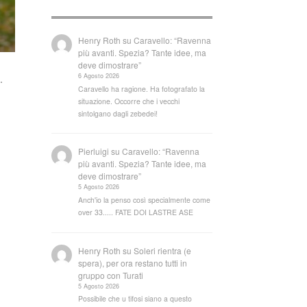
Henry Roth
su
Caravello: “Ravenna
più avanti. Spezia? Tante idee, ma
deve dimostrare”
6 Agosto 2026
.
Caravello ha ragione. Ha fotografato la
situazione. Occorre che i vecchi
sintolgano dagli zebedei!
Pierluigi
su
Caravello: “Ravenna
più avanti. Spezia? Tante idee, ma
deve dimostrare”
5 Agosto 2026
Anch'io la penso così specialmente come
over 33..... FATE DOI LASTRE ASE
Henry Roth
su
Soleri rientra (e
spera), per ora restano tutti in
gruppo con Turati
5 Agosto 2026
Possibile che u tifosi siano a questo