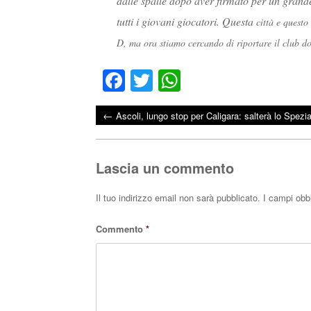
dalle spalle dopo aver firmato per un grand
tutti i giovani giocatori. Questa
città e questo
D, ma ora stiamo cercando di riportare il club d
Fa
T
W
ce
wi
ha
←
Ascoli, lungo stop per Caligara: salterà lo Spezi
bo
tte
ts
Post navigation
ok
r
A
pp
Lascia un commento
Il tuo indirizzo email non sarà pubblicato.
I campi obb
Commento
*