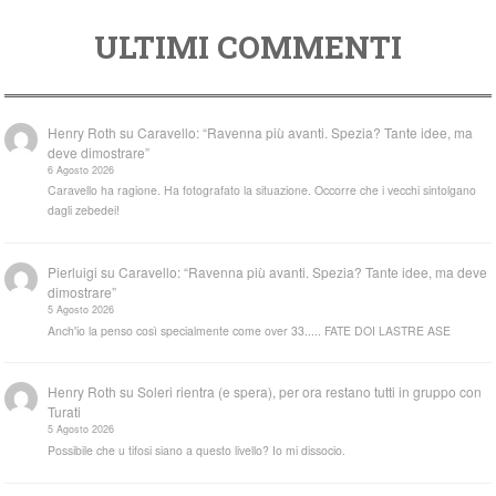
ULTIMI COMMENTI
Henry Roth
su
Caravello: “Ravenna più avanti. Spezia? Tante idee, ma
deve dimostrare”
6 Agosto 2026
Caravello ha ragione. Ha fotografato la situazione. Occorre che i vecchi sintolgano
dagli zebedei!
Pierluigi
su
Caravello: “Ravenna più avanti. Spezia? Tante idee, ma deve
dimostrare”
5 Agosto 2026
Anch'io la penso così specialmente come over 33..... FATE DOI LASTRE ASE
Henry Roth
su
Soleri rientra (e spera), per ora restano tutti in gruppo con
Turati
5 Agosto 2026
Possibile che u tifosi siano a questo livello? Io mi dissocio.