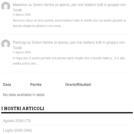
Massimo
su
Soleri rientra (e spera), per ora restano tutti in gruppo con
Turati
5 Agosto 2026
Servono cloun al circo potete accomodarvi visto lo schifo con cui avete giocato la
scorsa stagione pietosi e ora cosa…
Pierluigi
su
Soleri rientra (e spera), per ora restano tutti in gruppo con
Turati
5 Agosto 2026
In lega pro ci avete portato ora penso sarà meglio che vi levate dalle p...e e alla
svelta prima che…
Data
Partita
Orario/Risultati
No data available in table
I NOSTRI ARTICOLI
Agosto 2026
(73)
Luglio 2026
(346)