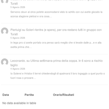
Turati
5 Agosto 2026
Servono cloun al circo potete accomodarvi visto lo schifo con cui avete giocato la
scorsa stagione pietosi e ora cosa…
Pierluigi
su
Soleri rientra (e spera), per ora restano tutti in gruppo con
Turati
5 Agosto 2026
In lega pro ci avete portato ora penso sarà meglio che vi levate dalle p...e e alla
svelta prima che…
Leoonardo.
su
Ultima settimana prima della coppa. In 6 sono a rischio
taglio
4 Agosto 2026
Io Solerei e Hristov li terrei chiedendogli di spalmarsi il loro ingaggio a quel punto o
fuori rosa o provare…
Data
Partita
Orario/Risultati
No data available in table