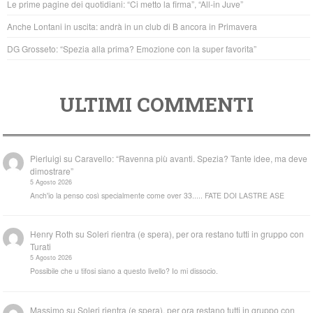
Le prime pagine dei quotidiani: “Ci metto la firma”, “All-in Juve”
k
Anche Lontani in uscita: andrà in un club di B ancora in Primavera
DG Grosseto: “Spezia alla prima? Emozione con la super favorita”
ULTIMI COMMENTI
Pierluigi
su
Caravello: “Ravenna più avanti. Spezia? Tante idee, ma deve
dimostrare”
5 Agosto 2026
Anch'io la penso così specialmente come over 33..... FATE DOI LASTRE ASE
Henry Roth
su
Soleri rientra (e spera), per ora restano tutti in gruppo con
Turati
5 Agosto 2026
Possibile che u tifosi siano a questo livello? Io mi dissocio.
Massimo
su
Soleri rientra (e spera), per ora restano tutti in gruppo con