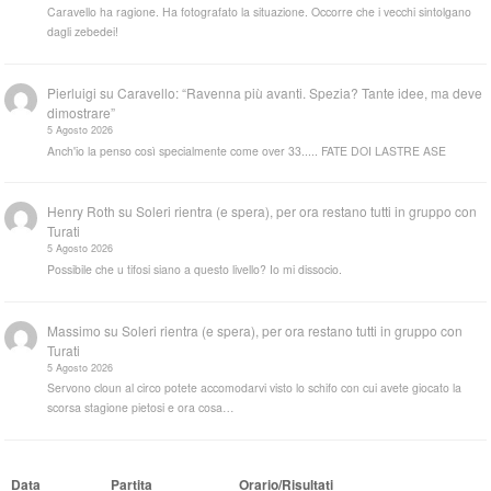
Caravello ha ragione. Ha fotografato la situazione. Occorre che i vecchi sintolgano
dagli zebedei!
Pierluigi
su
Caravello: “Ravenna più avanti. Spezia? Tante idee, ma deve
dimostrare”
5 Agosto 2026
Anch'io la penso così specialmente come over 33..... FATE DOI LASTRE ASE
Henry Roth
su
Soleri rientra (e spera), per ora restano tutti in gruppo con
Turati
5 Agosto 2026
Possibile che u tifosi siano a questo livello? Io mi dissocio.
Massimo
su
Soleri rientra (e spera), per ora restano tutti in gruppo con
Turati
5 Agosto 2026
Servono cloun al circo potete accomodarvi visto lo schifo con cui avete giocato la
scorsa stagione pietosi e ora cosa…
Data
Partita
Orario/Risultati