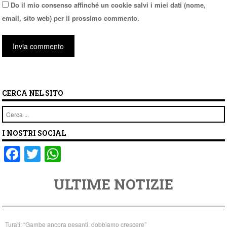
Do il mio consenso affinché un cookie salvi i miei dati (nome,
email, sito web) per il prossimo commento.
CERCA NEL SITO
Cerca
I NOSTRI SOCIAL
F
T
W
a
wi
h
ULTIME NOTIZIE
c
tt
at
e
er
s
b
A
Turati: “Gambe ancora pesanti, dobbiamo crescere”