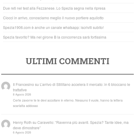
o
p
Due reti nel test alla Fezzanese. Lo Spezia segna nella ripresa
o
p
Ciocci in arrivo, conosciamo meglio il nuovo portiere aquilotto
k
Spezia1906.com è anche un canale whatsapp: iscriviti subito!
Spezia favorito? Ma nel girone B la concorrenza sarà fortissima
ULTIMI COMMENTI
Il Francesino
su
L’arrivo di Stillitano accelera il mercato: in 6 bloccano le
trattative
8 Agosto 2026
Certe zavorre te le devi accollare in eterno. Nessuno li vuole, hanno la lettera
scarlatta addosso
Henry Roth
su
Caravello: “Ravenna più avanti. Spezia? Tante idee, ma
deve dimostrare”
6 Agosto 2026