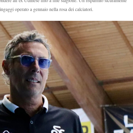
ondere all’ex Udinese fino a fine stagione. Un risparmio sicuramente
ingaggi operato a gennaio nella rosa dei calciatori.