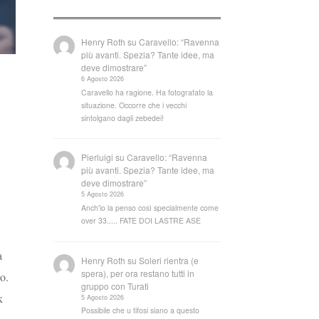
Henry Roth
su
Caravello: “Ravenna
più avanti. Spezia? Tante idee, ma
deve dimostrare”
6 Agosto 2026
Caravello ha ragione. Ha fotografato la
situazione. Occorre che i vecchi
sintolgano dagli zebedei!
Pierluigi
su
Caravello: “Ravenna
più avanti. Spezia? Tante idee, ma
deve dimostrare”
5 Agosto 2026
Anch'io la penso così specialmente come
over 33..... FATE DOI LASTRE ASE
a
Henry Roth
su
Soleri rientra (e
spera), per ora restano tutti in
o.
gruppo con Turati
k
5 Agosto 2026
Possibile che u tifosi siano a questo