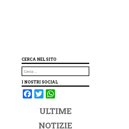
CERCA NEL SITO
Cerca
I NOSTRI SOCIAL
F
T
W
a
wi
h
ULTIME
c
tt
at
e
er
s
NOTIZIE