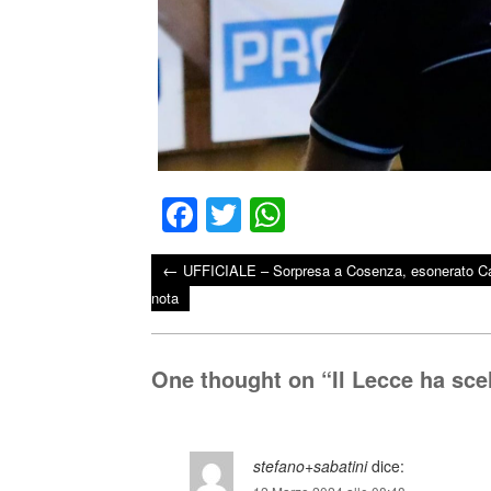
Fa
T
W
ce
wi
ha
←
UFFICIALE – Sorpresa a Cosenza, esonerato Ca
bo
tte
ts
Post navigation
nota
ok
r
A
pp
One thought on “
Il Lecce ha sce
stefano+sabatini
dice: