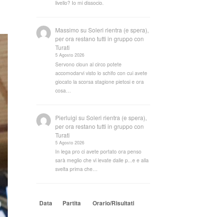
livello? Io mi dissocio.
Massimo
su
Soleri rientra (e spera),
per ora restano tutti in gruppo con
Turati
5 Agosto 2026
Servono cloun al circo potete
accomodarvi visto lo schifo con cui avete
giocato la scorsa stagione pietosi e ora
cosa…
Pierluigi
su
Soleri rientra (e spera),
per ora restano tutti in gruppo con
Turati
5 Agosto 2026
In lega pro ci avete portato ora penso
sarà meglio che vi levate dalle p...e e alla
svelta prima che…
Data
Partita
Orario/Risultati