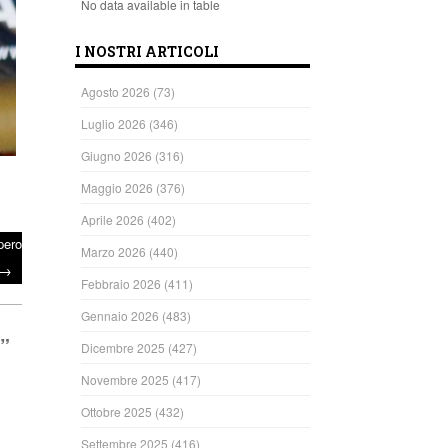
No data available in table
I NOSTRI ARTICOLI
Agosto 2026
(73)
Luglio 2026
(346)
Giugno 2026
(316)
Maggio 2026
(376)
Aprile 2026
(402)
pero
Marzo 2026
(440)
→
Febbraio 2026
(411)
Gennaio 2026
(483)
”
Dicembre 2025
(427)
Novembre 2025
(417)
Ottobre 2025
(432)
Settembre 2025
(416)