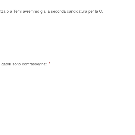
za o a Terni avremmo già la seconda candidatura per la C.
Rispo
ligatori sono contrassegnati
*