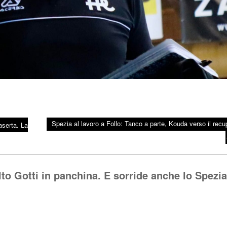
Spezia al lavoro a Follo: Tanco a parte, Kouda verso il recu
serta. La
lto Gotti in panchina. E sorride anche lo Spezia