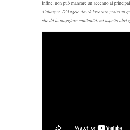
Infine, non può mancare un accenno al principale
d’allarme, D’Angelo dovrà lavorare molto su ques
che dà la maggiore continuità, mi aspetto altri g