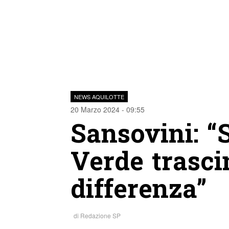
NEWS AQUILOTTE
20 Marzo 2024 - 09:55
Sansovini: “S
Verde trascin
differenza”
di
Redazione SP