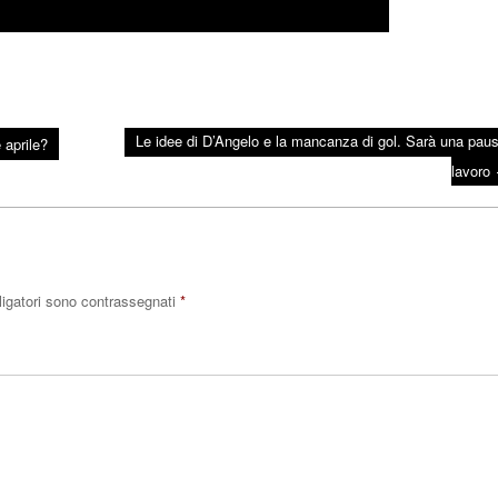
Le idee di D’Angelo e la mancanza di gol. Sarà una paus
 aprile?
lavoro
ligatori sono contrassegnati
*