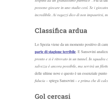
sospinti da un grandissimo pubblico
“. Più di di
possono giocare in uno stadio così. Se i giocato
incredibile. Ai ragazzi dico di non impaurirsi, m
Classifica ardua
Lo Spezia viene da un momento positivo di campi
parte di stagione terribile
. E Sansovini analizza
pronto e si è ritrovato in un tunnel. In squadra 
salvezza è ancora possibile, ma servirà un filotto
delle ultime nove e questo è un essenziale punto 
fiducia
– spiega Sansovini –
e prima che di calci
Gol cercasi