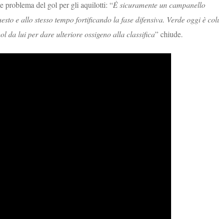
 problema del gol per gli aquilotti: “
È sicuramente un campanello
to e allo stesso tempo fortificando la fase difensiva. Verde oggi è col
ol da lui per dare ulteriore ossigeno alla classifica
” chiude.