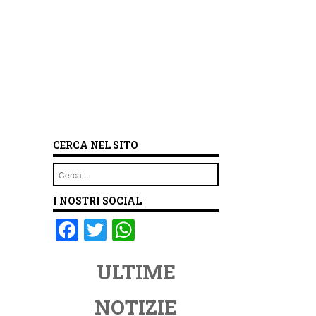
CERCA NEL SITO
Cerca
I NOSTRI SOCIAL
F
T
W
a
wi
h
ULTIME
c
tt
at
e
er
s
NOTIZIE