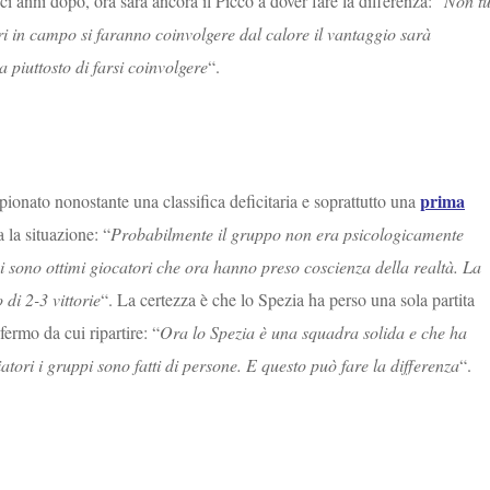
eci anni dopo, ora sarà ancora il Picco a dover fare la differenza: “
Non tu
ri in campo si faranno coinvolgere dal calore il vantaggio sarà
a piuttosto di farsi coinvolgere
“.
prima
onato nonostante una classifica deficitaria e soprattutto una
 la situazione: “
Probabilmente il gruppo non era psicologicamente
ci sono ottimi giocatori che ora hanno preso coscienza della realtà. La
 di 2-3 vittorie
“. La certezza è che lo Spezia ha perso una sola partita
fermo da cui ripartire: “
Ora lo Spezia è una squadra solida e che ha
atori i gruppi sono fatti di persone. E questo può fare la differenza
“.