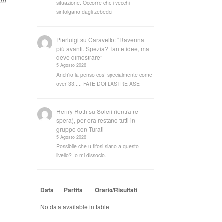
tti
situazione. Occorre che i vecchi
sintolgano dagli zebedei!
Pierluigi
su
Caravello: “Ravenna
più avanti. Spezia? Tante idee, ma
deve dimostrare”
5 Agosto 2026
Anch'io la penso così specialmente come
over 33..... FATE DOI LASTRE ASE
Henry Roth
su
Soleri rientra (e
spera), per ora restano tutti in
gruppo con Turati
5 Agosto 2026
Possibile che u tifosi siano a questo
livello? Io mi dissocio.
Data
Partita
Orario/Risultati
No data available in table