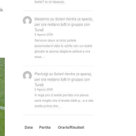
livello? Io mi dissocio.
la
Massimo
su
Soleri rientra (e spera),
per ora restano tutti in gruppo con
Turati
5 Agosto 2026
Servono cloun al circo potete
accomodarvi visto lo schifo con cui avete
giocato la scorsa stagione pietosi e ora
cosa…
Pierluigi
su
Soleri rientra (e spera),
per ora restano tutti in gruppo con
Turati
5 Agosto 2026
In lega pro ci avete portato ora penso
sarà meglio che vi levate dalle p...e e alla
svelta prima che…
Data
Partita
Orario/Risultati