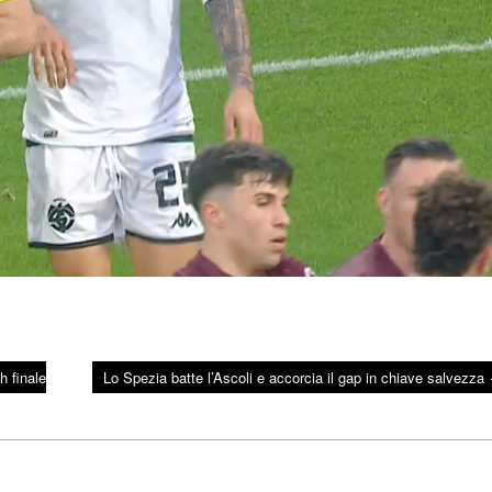
h finale
Lo Spezia batte l’Ascoli e accorcia il gap in chiave salvezza