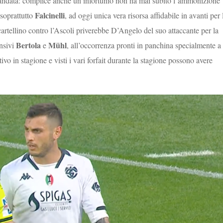
i andata: complice anche un infortunio non ha mai subito l’ammonizione
Falcinelli
soprattutto
, ad oggi unica vera risorsa affidabile in avanti per 
artellino contro l’Ascoli priverebbe D’Angelo del suo attaccante per la
Bertola
Mühl
ensivi
e
, all’occorrenza pronti in panchina specialmente a
ivo in stagione e visti i vari forfait durante la stagione possono avere