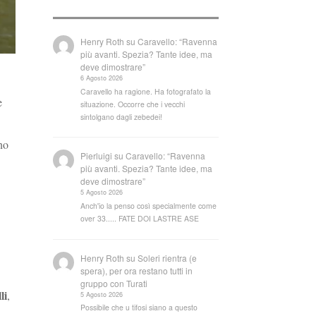
Henry Roth
su
Caravello: “Ravenna
più avanti. Spezia? Tante idee, ma
deve dimostrare”
6 Agosto 2026
Caravello ha ragione. Ha fotografato la
e
situazione. Occorre che i vecchi
sintolgano dagli zebedei!
no
Pierluigi
su
Caravello: “Ravenna
più avanti. Spezia? Tante idee, ma
deve dimostrare”
5 Agosto 2026
Anch'io la penso così specialmente come
over 33..... FATE DOI LASTRE ASE
Henry Roth
su
Soleri rientra (e
spera), per ora restano tutti in
gruppo con Turati
li
,
5 Agosto 2026
Possibile che u tifosi siano a questo