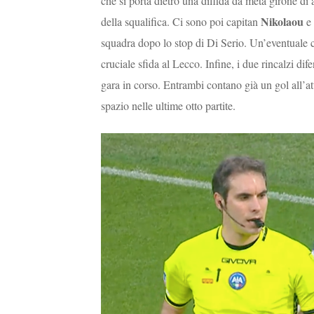
che si porta dietro una diffida da metà girone d
Nikolaou
della squalifica. Ci sono poi capitan
e 
squadra dopo lo stop di Di Serio. Un’eventuale c
cruciale sfida al Lecco. Infine, i due rincalzi dif
gara in corso. Entrambi contano già un gol all’att
spazio nelle ultime otto partite.