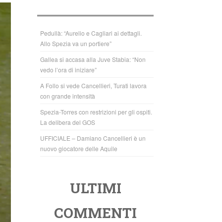
b
A
o
p
o
p
Pedullà: “Aurelio e Cagliari ai dettagli.
Allo Spezia va un portiere”
k
Gallea si accasa alla Juve Stabia: “Non
vedo l’ora di iniziare”
A Follo si vede Cancellieri, Turati lavora
con grande intensità
Spezia-Torres con restrizioni per gli ospiti.
La delibera del GOS
UFFICIALE – Damiano Cancellieri è un
nuovo giocatore delle Aquile
ULTIMI
COMMENTI