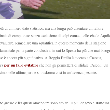
iù di un mero dato statistico, ma alla lunga può diventare un fattore.
inale di campionato senza esclusione di colpi come quello che le Aquil
tovalutare. Rimediare una squalifica in questo momento della stagione
ndamentale per la parte conclusiva, in cui lo Spezia ha più che mai bisog
 peso è ancora più significativo. A Reggio Emilia è toccato a Cassata,
per un fallo evitabile
ara
che non gli permetterà di sfidare l’Ascoli. Un
mo nelle ultime partite si trasforma così in un’assenza pesante.
Bandinel
o grosso e fra questi almeno tre sono titolari. Il più longevo è