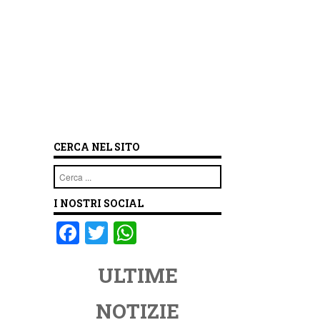
CERCA NEL SITO
Cerca
I NOSTRI SOCIAL
F
T
W
a
wi
h
ULTIME
c
tt
at
e
er
s
NOTIZIE