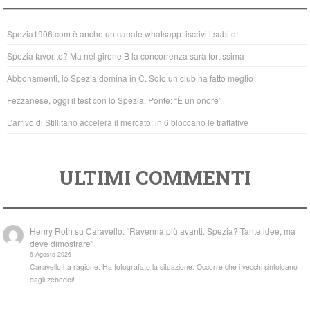
e
er
s
b
A
Spezia1906.com è anche un canale whatsapp: iscriviti subito!
o
p
Spezia favorito? Ma nel girone B la concorrenza sarà fortissima
o
p
Abbonamenti, lo Spezia domina in C. Solo un club ha fatto meglio
k
Fezzanese, oggi il test con lo Spezia. Ponte: “È un onore”
L’arrivo di Stillitano accelera il mercato: in 6 bloccano le trattative
ULTIMI COMMENTI
Henry Roth
su
Caravello: “Ravenna più avanti. Spezia? Tante idee, ma
deve dimostrare”
6 Agosto 2026
Caravello ha ragione. Ha fotografato la situazione. Occorre che i vecchi sintolgano
dagli zebedei!