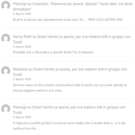
Pierluigi
su
Caravello: “Ravenna più avanti. Spezia? Tante idee, ma deve
dimostrare”
5 Agosto 2026
Anch'io la penso così specialmente come over 33..... FATE DOI LASTRE ASE
Henry Roth
su
Soleri rientra (e spera), per ora restano tutti in gruppo con
Turati
5 Agosto 2026
Possibile che u tifosi siano a questo livello? Io mi dissocio.
Massimo
su
Soleri rientra (e spera), per ora restano tutti in gruppo con
Turati
5 Agosto 2026
Servono cloun al circo potete accomodarvi visto lo schifo con cui avete giocato la
scorsa stagione pietosi e ora cosa…
Pierluigi
su
Soleri rientra (e spera), per ora restano tutti in gruppo con
Turati
5 Agosto 2026
In lega pro ci avete portato ora penso sarà meglio che vi levate dalle p...e e alla
svelta prima che…