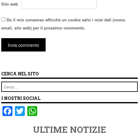
Sito web
Do il mio consenso affinché un cookie salvi i miei dati (nome,
email, sito web) per il prossimo commento.
CERCA NEL SITO
Cerca
I NOSTRI SOCIAL
F
T
W
a
wi
h
ULTIME NOTIZIE
c
tt
at