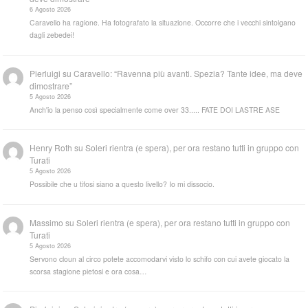
6 Agosto 2026
Caravello ha ragione. Ha fotografato la situazione. Occorre che i vecchi sintolgano
dagli zebedei!
Pierluigi
su
Caravello: “Ravenna più avanti. Spezia? Tante idee, ma deve
dimostrare”
5 Agosto 2026
Anch'io la penso così specialmente come over 33..... FATE DOI LASTRE ASE
Henry Roth
su
Soleri rientra (e spera), per ora restano tutti in gruppo con
Turati
5 Agosto 2026
Possibile che u tifosi siano a questo livello? Io mi dissocio.
Massimo
su
Soleri rientra (e spera), per ora restano tutti in gruppo con
Turati
5 Agosto 2026
Servono cloun al circo potete accomodarvi visto lo schifo con cui avete giocato la
scorsa stagione pietosi e ora cosa…