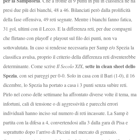
per la Sampdoria
. Che a fronte di 9 punti in più in classifica ne ha
presi due più dei bianchi, 48 a 46. Bilanciati però dalla prolificità
della fase offensiva, 49 reti segnate. Mentre i bianchi fanno fatica,
31 gol, ultimi con il Lecco. E la differenza reti, per due compagni
che flirtano con playoff e playout sul filo dei punti, non va
sottovalutata. In caso si rendesse necessaria per Samp e/o Spezia la
classifica avulsa, proprio il criterio della differenza reti diventerebbe
s
ette in clean sheet dello
determinante. Come scrive
Il Secolo XIX,
Spezia
, con sei pareggi per 0-0. Solo in casa con il Bari (1-0), il 16
dicembre, lo Spezia ha portato a casa i 3 punti senza subire reti.
Pirlo nel corso delle settimane ha affrontato diverse volte il tema, ma
infortuni, cali di tensione o di aggressività e parecchi errori
individuali hanno inciso sul numero di reti incassate. La Samp è
partita con la difesa a 4, convertendosi alla 3 dalla gara di Pisa e
soprattutto dopo l’arrivo di Piccini nel mercato di gennaio.