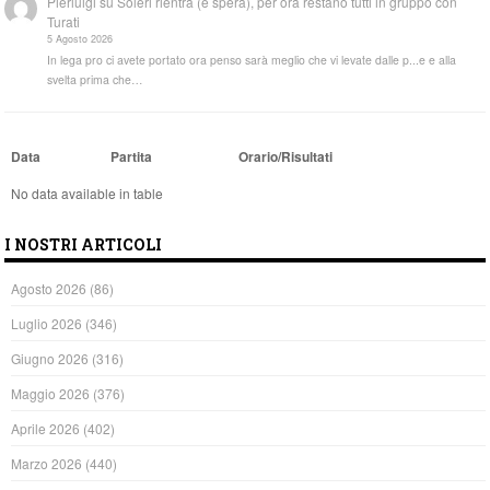
Pierluigi
su
Soleri rientra (e spera), per ora restano tutti in gruppo con
Turati
5 Agosto 2026
In lega pro ci avete portato ora penso sarà meglio che vi levate dalle p...e e alla
svelta prima che…
Data
Partita
Orario/Risultati
No data available in table
I NOSTRI ARTICOLI
Agosto 2026
(86)
Luglio 2026
(346)
Giugno 2026
(316)
Maggio 2026
(376)
Aprile 2026
(402)
Marzo 2026
(440)