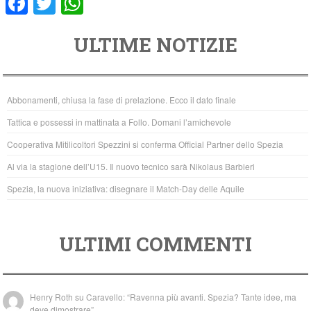
F
T
W
a
wi
h
ULTIME NOTIZIE
c
tt
at
e
er
s
b
A
Abbonamenti, chiusa la fase di prelazione. Ecco il dato finale
o
p
Tattica e possessi in mattinata a Follo. Domani l’amichevole
o
p
Cooperativa Mitilicoltori Spezzini si conferma Official Partner dello Spezia
k
Al via la stagione dell’U15. Il nuovo tecnico sarà Nikolaus Barbieri
Spezia, la nuova iniziativa: disegnare il Match-Day delle Aquile
ULTIMI COMMENTI
Henry Roth
su
Caravello: “Ravenna più avanti. Spezia? Tante idee, ma
deve dimostrare”