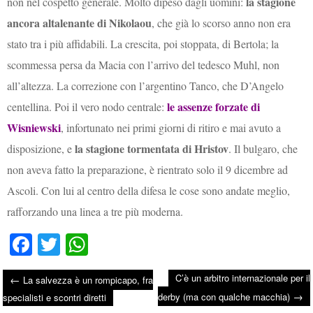
la stagione
non nel cospetto generale. Molto dipeso dagli uomini:
ancora altalenante di Nikolaou
, che già lo scorso anno non era
stato tra i più affidabili. La crescita, poi stoppata, di Bertola; la
scommessa persa da Macia con l’arrivo del tedesco Muhl, non
all’altezza. La correzione con l’argentino Tanco, che D’Angelo
le assenze forzate di
centellina. Poi il vero nodo centrale:
Wisniewski
, infortunato nei primi giorni di ritiro e mai avuto a
la stagione tormentata di Hristov
disposizione, e
. Il bulgaro, che
non aveva fatto la preparazione, è rientrato solo il 9 dicembre ad
Ascoli. Con lui al centro della difesa le cose sono andate meglio,
rafforzando una linea a tre più moderna.
Fa
T
W
ce
wi
ha
C’è un arbitro internazionale per il
←
La salvezza è un rompicapo, fra
bo
tte
ts
→
Post navigation
derby (ma con qualche macchia)
specialisti e scontri diretti
ok
r
A