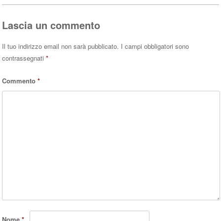
pp
Lascia un commento
Il tuo indirizzo email non sarà pubblicato.
I campi obbligatori sono
contrassegnati
*
Commento
*
Nome
*