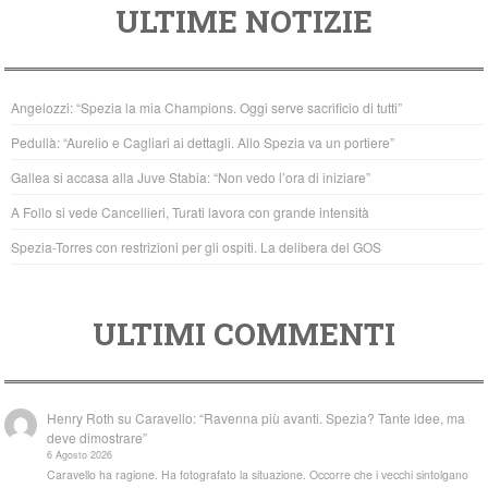
ULTIME NOTIZIE
c
tt
at
e
er
s
b
A
Angelozzi: “Spezia la mia Champions. Oggi serve sacrificio di tutti”
o
p
Pedullà: “Aurelio e Cagliari ai dettagli. Allo Spezia va un portiere”
o
p
Gallea si accasa alla Juve Stabia: “Non vedo l’ora di iniziare”
k
A Follo si vede Cancellieri, Turati lavora con grande intensità
Spezia-Torres con restrizioni per gli ospiti. La delibera del GOS
ULTIMI COMMENTI
Henry Roth
su
Caravello: “Ravenna più avanti. Spezia? Tante idee, ma
deve dimostrare”
6 Agosto 2026
Caravello ha ragione. Ha fotografato la situazione. Occorre che i vecchi sintolgano