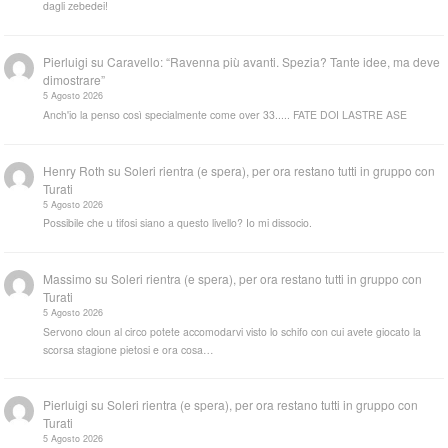
dagli zebedei!
Pierluigi
su
Caravello: “Ravenna più avanti. Spezia? Tante idee, ma deve
dimostrare”
5 Agosto 2026
Anch'io la penso così specialmente come over 33..... FATE DOI LASTRE ASE
Henry Roth
su
Soleri rientra (e spera), per ora restano tutti in gruppo con
Turati
5 Agosto 2026
Possibile che u tifosi siano a questo livello? Io mi dissocio.
Massimo
su
Soleri rientra (e spera), per ora restano tutti in gruppo con
Turati
5 Agosto 2026
Servono cloun al circo potete accomodarvi visto lo schifo con cui avete giocato la
scorsa stagione pietosi e ora cosa…
Pierluigi
su
Soleri rientra (e spera), per ora restano tutti in gruppo con
Turati
5 Agosto 2026