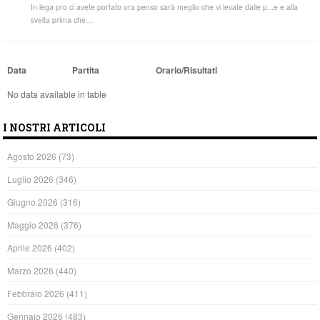
In lega pro ci avete portato ora penso sarà meglio che vi levate dalle p...e e alla
svelta prima che…
Data
Partita
Orario/Risultati
No data available in table
I NOSTRI ARTICOLI
Agosto 2026
(73)
Luglio 2026
(346)
Giugno 2026
(316)
Maggio 2026
(376)
Aprile 2026
(402)
Marzo 2026
(440)
Febbraio 2026
(411)
Gennaio 2026
(483)