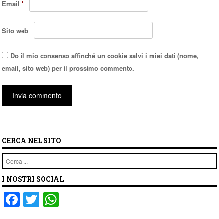
Email
*
Sito web
Do il mio consenso affinché un cookie salvi i miei dati (nome,
email, sito web) per il prossimo commento.
CERCA NEL SITO
Cerca
I NOSTRI SOCIAL
F
T
W
a
wi
h