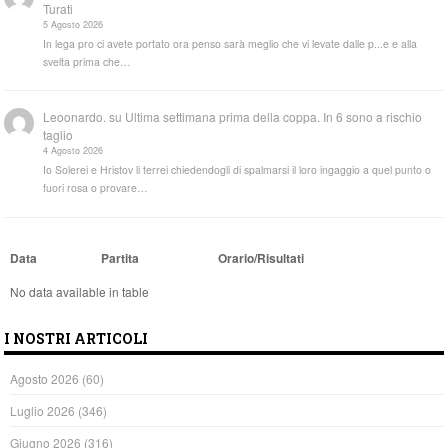
Turati
5 Agosto 2026
In lega pro ci avete portato ora penso sarà meglio che vi levate dalle p...e e alla
svelta prima che…
Leoonardo.
su
Ultima settimana prima della coppa. In 6 sono a rischio
taglio
4 Agosto 2026
Io Solerei e Hristov li terrei chiedendogli di spalmarsi il loro ingaggio a quel punto o
fuori rosa o provare…
Data
Partita
Orario/Risultati
No data available in table
I NOSTRI ARTICOLI
Agosto 2026
(60)
Luglio 2026
(346)
Giugno 2026
(316)