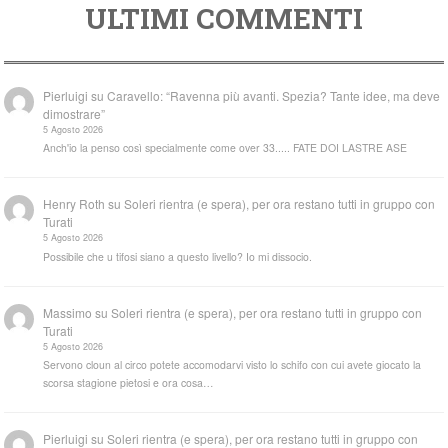
ULTIMI COMMENTI
Pierluigi
su
Caravello: “Ravenna più avanti. Spezia? Tante idee, ma deve
dimostrare”
5 Agosto 2026
Anch'io la penso così specialmente come over 33..... FATE DOI LASTRE ASE
Henry Roth
su
Soleri rientra (e spera), per ora restano tutti in gruppo con
Turati
5 Agosto 2026
Possibile che u tifosi siano a questo livello? Io mi dissocio.
Massimo
su
Soleri rientra (e spera), per ora restano tutti in gruppo con
Turati
5 Agosto 2026
Servono cloun al circo potete accomodarvi visto lo schifo con cui avete giocato la
scorsa stagione pietosi e ora cosa…
Pierluigi
su
Soleri rientra (e spera), per ora restano tutti in gruppo con