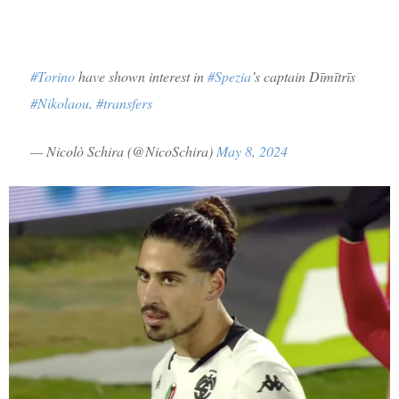
#Torino
have shown interest in
#Spezia
’s captain Dīmītrīs
#Nikolaou
.
#transfers
— Nicolò Schira (@NicoSchira)
May 8, 2024