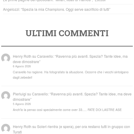
Angelozzi: “Spezia la mia Champions. Oggi serve sacrificio di tutti”
ULTIMI COMMENTI
Henry Roth
su
Caravello: “Ravenna più avanti. Spezia? Tante idee, ma
deve dimostrare”
6 Agosto 2026
Caravello ha ragione. Ha fotografato la situazione. Occorre che i vecchi sintolgano
dagli zebedei!
Pierluigi
su
Caravello: “Ravenna più avanti. Spezia? Tante idee, ma deve
dimostrare”
5 Agosto 2026
Anch'io la penso così specialmente come over 33..... FATE DOI LASTRE ASE
Henry Roth
su
Soleri rientra (e spera), per ora restano tutti in gruppo con
Turati