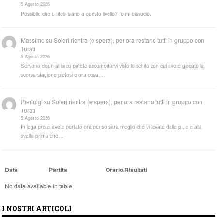
5 Agosto 2026
Possibile che u tifosi siano a questo livello? Io mi dissocio.
Massimo
su
Soleri rientra (e spera), per ora restano tutti in gruppo con
Turati
5 Agosto 2026
Servono cloun al circo potete accomodarvi visto lo schifo con cui avete giocato la
scorsa stagione pietosi e ora cosa…
Pierluigi
su
Soleri rientra (e spera), per ora restano tutti in gruppo con
Turati
5 Agosto 2026
In lega pro ci avete portato ora penso sarà meglio che vi levate dalle p...e e alla
svelta prima che…
Data
Partita
Orario/Risultati
No data available in table
I NOSTRI ARTICOLI