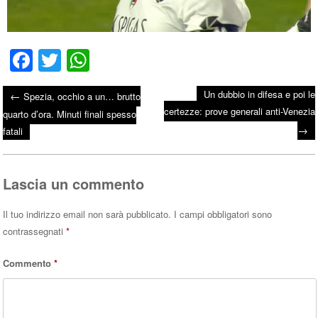
Fa
T
W
ce
wi
ha
Un dubbio in difesa e poi le
←
Spezia, occhio a un… brutto
bo
tte
ts
certezze: prove generali anti-Venezia
Post navigation
quarto d’ora. Minuti finali spesso
ok
r
A
→
fatali
pp
Lascia un commento
Il tuo indirizzo email non sarà pubblicato.
I campi obbligatori sono
contrassegnati
*
Commento
*