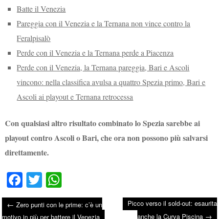
Batte il Venezia
Pareggia con il Venezia e la Ternana non vince contro la
Feralpisalò
Perde con il Venezia e la Ternana perde a Piacenza
Perde con il Venezia, la Ternana pareggia, Bari e Ascoli
vincono: nella classifica avulsa a quattro Spezia primo, Bari e
Ascoli ai playout e Ternana retrocessa
Con qualsiasi altro risultato combinato lo Spezia sarebbe ai
playout contro Ascoli o Bari, che ora non possono più salvarsi
direttamente.
Fa
T
W
ce
wi
ha
Picco verso il sold-out: esaurita
←
Zero punti con le prime: c’è un
bo
tte
ts
→
anche la Curva Piscina
motivo in più per battere il Venezia