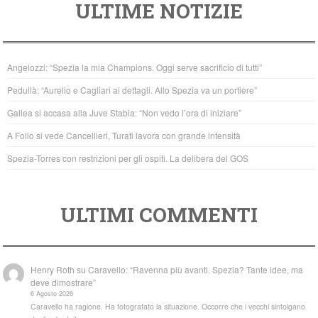
ULTIME NOTIZIE
c
tt
at
e
er
s
b
A
Angelozzi: “Spezia la mia Champions. Oggi serve sacrificio di tutti”
o
p
Pedullà: “Aurelio e Cagliari ai dettagli. Allo Spezia va un portiere”
o
p
Gallea si accasa alla Juve Stabia: “Non vedo l’ora di iniziare”
k
A Follo si vede Cancellieri, Turati lavora con grande intensità
Spezia-Torres con restrizioni per gli ospiti. La delibera del GOS
ULTIMI COMMENTI
Henry Roth
su
Caravello: “Ravenna più avanti. Spezia? Tante idee, ma
deve dimostrare”
6 Agosto 2026
Caravello ha ragione. Ha fotografato la situazione. Occorre che i vecchi sintolgano