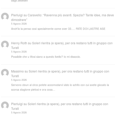
dagli zebedei!
Pierluigi
su
Caravello: “Ravenna più avanti. Spezia? Tante idee, ma deve
dimostrare”
5 Agosto 2026
Anch'io la penso così specialmente come over 33..... FATE DOI LASTRE ASE
Henry Roth
su
Soleri rientra (e spera), per ora restano tutti in gruppo con
Turati
5 Agosto 2026
Possibile che u tifosi siano a questo livello? Io mi dissocio.
Massimo
su
Soleri rientra (e spera), per ora restano tutti in gruppo con
Turati
5 Agosto 2026
Servono cloun al circo potete accomodarvi visto lo schifo con cui avete giocato la
scorsa stagione pietosi e ora cosa…
Pierluigi
su
Soleri rientra (e spera), per ora restano tutti in gruppo con
Turati
5 Agosto 2026