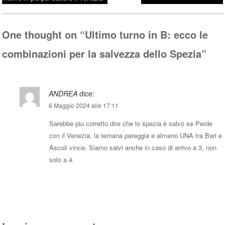
Post navigation
ok
r
A
pp
One thought on “
Ultimo turno in B: ecco le
combinazioni per la salvezza dello Spezia
”
ANDREA
dice:
6 Maggio 2024 alle 17:11
Sarebbe piu corretto dire che lo spezia è salvo se Perde
con il Venezia, la ternana pareggia e almeno UNA tra Bari e
Ascoli vince. Siamo salvi anche in caso di arrivo a 3, non
solo a 4.
Rispondi