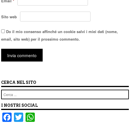
Email
*
Sito web
Do il mio consenso affinché un cookie salvi i miei dati (nome,
email, sito web) per il prossimo commento.
CERCA NEL SITO
Cerca
I NOSTRI SOCIAL
F
T
W
a
wi
h