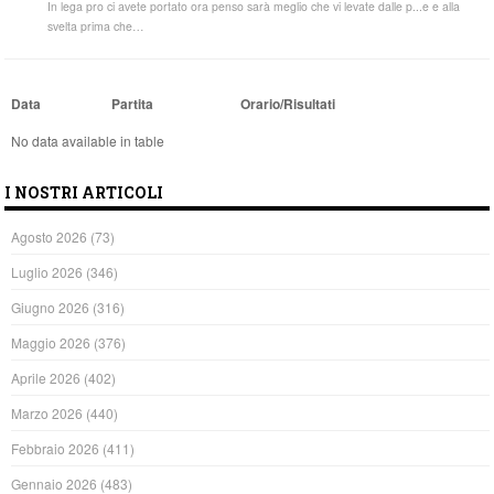
In lega pro ci avete portato ora penso sarà meglio che vi levate dalle p...e e alla
svelta prima che…
Data
Partita
Orario/Risultati
No data available in table
I NOSTRI ARTICOLI
Agosto 2026
(73)
Luglio 2026
(346)
Giugno 2026
(316)
Maggio 2026
(376)
Aprile 2026
(402)
Marzo 2026
(440)
Febbraio 2026
(411)
Gennaio 2026
(483)