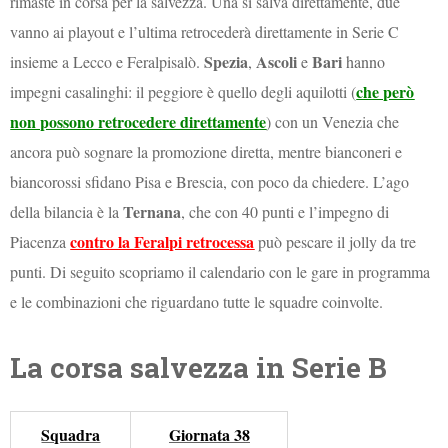
rimaste in corsa per la salvezza. Una si salva direttamente, due
vanno ai playout e l’ultima retrocederà direttamente in Serie C
Spezia
Ascoli
Bari
insieme a Lecco e Feralpisalò.
,
e
hanno
che però
impegni casalinghi: il peggiore è quello degli aquilotti (
non possono retrocedere direttamente
) con un Venezia che
ancora può sognare la promozione diretta, mentre bianconeri e
biancorossi sfidano Pisa e Brescia, con poco da chiedere. L’ago
Ternana
della bilancia è la
, che con 40 punti e l’impegno di
contro la Feralpi retrocessa
Piacenza
può pescare il jolly da tre
punti. Di seguito scopriamo il calendario con le gare in programma
e le combinazioni che riguardano tutte le squadre coinvolte.
La corsa salvezza in Serie B
Squadra
Giornata 38