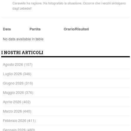
Caravello ha ragione. Ha fotografato la situazione. Occorre che i vecchi sintolgano
dagli zebedei!
Data
Partita
Orario/Risultati
No data available in table
I NOSTRI ARTICOLI
Agosto 2026
(107)
Luglio 2026
(346)
Giugno 2026
(316)
Maggio 2026
(376)
Aprile 2026
(402)
Marzo 2026
(440)
Febbraio 2026
(411)
Gennaio 2026
(483)