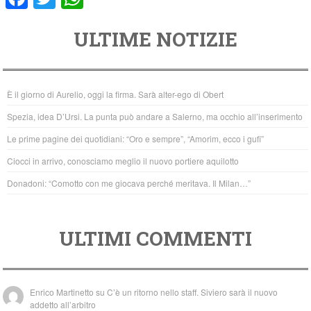
a
wi
h
ULTIME NOTIZIE
c
tt
at
e
er
s
b
A
È il giorno di Aurelio, oggi la firma. Sarà alter-ego di Obert
o
p
Spezia, idea D’Ursi. La punta può andare a Salerno, ma occhio all’inserimento
o
p
Le prime pagine dei quotidiani: “Oro e sempre”, “Amorim, ecco i gufi”
k
Ciocci in arrivo, conosciamo meglio il nuovo portiere aquilotto
Donadoni: “Comotto con me giocava perché meritava. Il Milan…”
ULTIMI COMMENTI
Enrico Martinetto
su
C’è un ritorno nello staff. Siviero sarà il nuovo
addetto all’arbitro