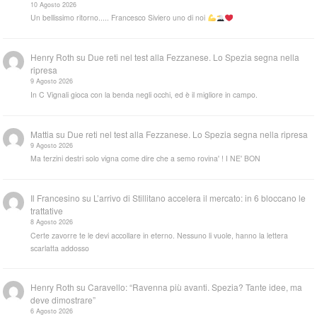
10 Agosto 2026
Un bellissimo ritorno..... Francesco Siviero uno di noi
Henry Roth
su
Due reti nel test alla Fezzanese. Lo Spezia segna nella
ripresa
9 Agosto 2026
In C Vignali gioca con la benda negli occhi, ed è il migliore in campo.
Mattia
su
Due reti nel test alla Fezzanese. Lo Spezia segna nella ripresa
9 Agosto 2026
Ma terzini destri solo vigna come dire che a semo rovina' ! I NE' BON
Il Francesino
su
L’arrivo di Stillitano accelera il mercato: in 6 bloccano le
trattative
8 Agosto 2026
Certe zavorre te le devi accollare in eterno. Nessuno li vuole, hanno la lettera
scarlatta addosso
Henry Roth
su
Caravello: “Ravenna più avanti. Spezia? Tante idee, ma
deve dimostrare”
6 Agosto 2026