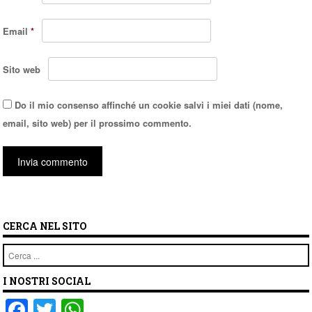
Email
*
Sito web
Do il mio consenso affinché un cookie salvi i miei dati (nome,
email, sito web) per il prossimo commento.
CERCA NEL SITO
Cerca
I NOSTRI SOCIAL
F
T
W