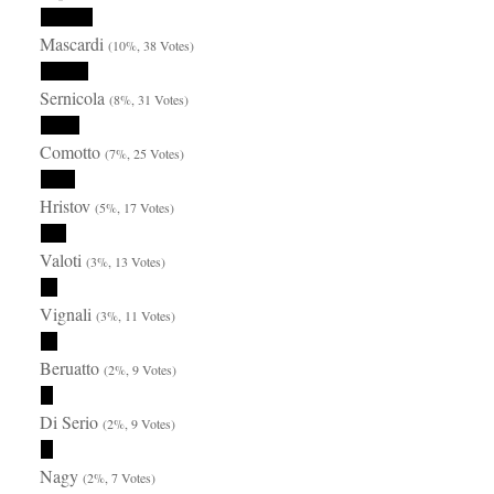
Mascardi
(10%, 38 Votes)
Sernicola
(8%, 31 Votes)
Comotto
(7%, 25 Votes)
Hristov
(5%, 17 Votes)
Valoti
(3%, 13 Votes)
Vignali
(3%, 11 Votes)
Beruatto
(2%, 9 Votes)
Di Serio
(2%, 9 Votes)
Nagy
(2%, 7 Votes)