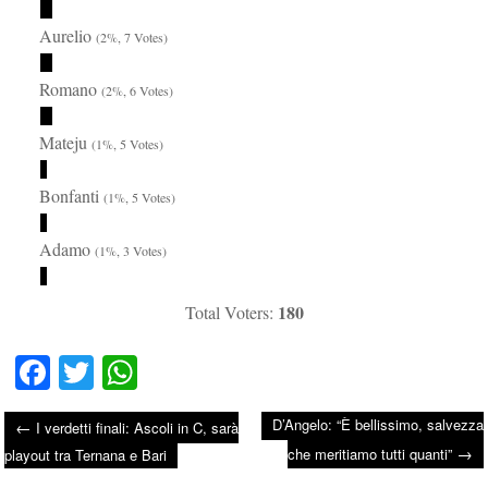
Aurelio
(2%, 7 Votes)
Romano
(2%, 6 Votes)
Mateju
(1%, 5 Votes)
Bonfanti
(1%, 5 Votes)
Adamo
(1%, 3 Votes)
180
Total Voters:
Fa
T
W
ce
wi
ha
D’Angelo: “È bellissimo, salvezza
←
I verdetti finali: Ascoli in C, sarà
bo
tte
ts
→
Post navigation
che meritiamo tutti quanti”
playout tra Ternana e Bari
ok
r
A