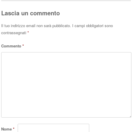
pp
Lascia un commento
Il tuo indirizzo email non sarà pubblicato.
I campi obbligatori sono
contrassegnati
*
Commento
*
Nome
*