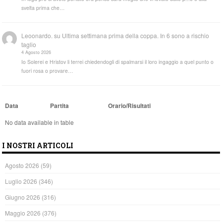
svelta prima che…
Leoonardo.
su
Ultima settimana prima della coppa. In 6 sono a rischio
taglio
4 Agosto 2026
Io Solerei e Hristov li terrei chiedendogli di spalmarsi il loro ingaggio a quel punto o
fuori rosa o provare…
Data
Partita
Orario/Risultati
No data available in table
I NOSTRI ARTICOLI
Agosto 2026
(59)
Luglio 2026
(346)
Giugno 2026
(316)
Maggio 2026
(376)