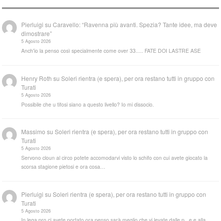
Pierluigi
su
Caravello: “Ravenna più avanti. Spezia? Tante idee, ma deve
dimostrare”
5 Agosto 2026
Anch'io la penso così specialmente come over 33..... FATE DOI LASTRE ASE
Henry Roth
su
Soleri rientra (e spera), per ora restano tutti in gruppo con
Turati
5 Agosto 2026
Possibile che u tifosi siano a questo livello? Io mi dissocio.
Massimo
su
Soleri rientra (e spera), per ora restano tutti in gruppo con
Turati
5 Agosto 2026
Servono cloun al circo potete accomodarvi visto lo schifo con cui avete giocato la
scorsa stagione pietosi e ora cosa…
Pierluigi
su
Soleri rientra (e spera), per ora restano tutti in gruppo con
Turati
5 Agosto 2026
In lega pro ci avete portato ora penso sarà meglio che vi levate dalle p...e e alla