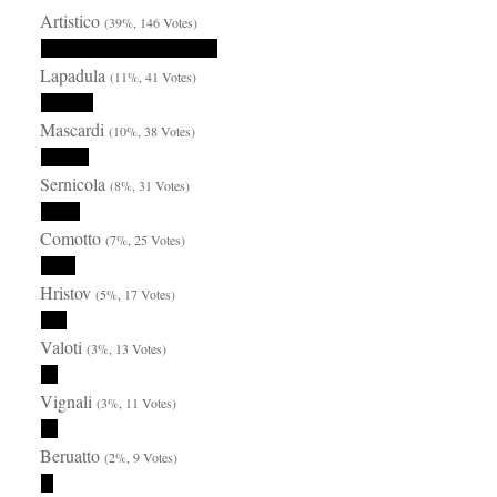
Artistico
(39%, 146 Votes)
Lapadula
(11%, 41 Votes)
Mascardi
(10%, 38 Votes)
Sernicola
(8%, 31 Votes)
Comotto
(7%, 25 Votes)
Hristov
(5%, 17 Votes)
Valoti
(3%, 13 Votes)
Vignali
(3%, 11 Votes)
Beruatto
(2%, 9 Votes)