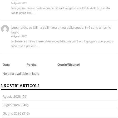
5 Agosto 2026
In lega pro ci avete portato ora penso sarà meglio che vi levate dalle p...e e alla
svelta prima che…
Leoonardo.
su
Ultima settimana prima della coppa. In 6 sono a rischio
taglio
4 Agosto 2026
Io Solerei e Hristov li terrei chiedendogli di spalmarsi il loro ingaggio a quel punto o
fuori rosa o provare…
Data
Partita
Orario/Risultati
No data available in table
I NOSTRI ARTICOLI
Agosto 2026
(59)
Luglio 2026
(346)
Giugno 2026
(316)