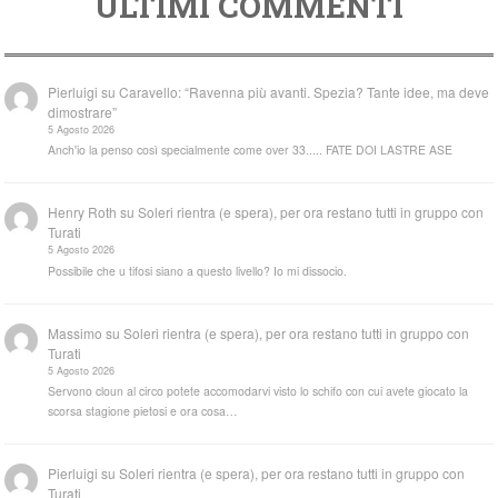
ULTIMI COMMENTI
Pierluigi
su
Caravello: “Ravenna più avanti. Spezia? Tante idee, ma deve
dimostrare”
5 Agosto 2026
Anch'io la penso così specialmente come over 33..... FATE DOI LASTRE ASE
Henry Roth
su
Soleri rientra (e spera), per ora restano tutti in gruppo con
Turati
5 Agosto 2026
Possibile che u tifosi siano a questo livello? Io mi dissocio.
Massimo
su
Soleri rientra (e spera), per ora restano tutti in gruppo con
Turati
5 Agosto 2026
Servono cloun al circo potete accomodarvi visto lo schifo con cui avete giocato la
scorsa stagione pietosi e ora cosa…
Pierluigi
su
Soleri rientra (e spera), per ora restano tutti in gruppo con
Turati