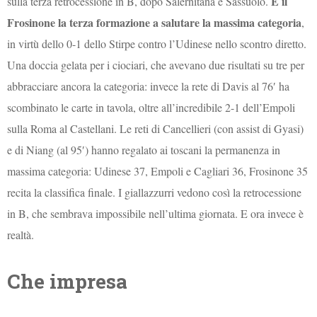
È il
sulla terza retrocessione in B, dopo Salernitana e Sassuolo.
Frosinone la terza formazione a salutare la massima categoria
,
in virtù dello 0-1 dello Stirpe contro l’Udinese nello scontro diretto.
Una doccia gelata per i ciociari, che avevano due risultati su tre per
abbracciare ancora la categoria: invece la rete di Davis al 76′ ha
scombinato le carte in tavola, oltre all’incredibile 2-1 dell’Empoli
sulla Roma al Castellani. Le reti di Cancellieri (con assist di Gyasi)
e di Niang (al 95′) hanno regalato ai toscani la permanenza in
massima categoria: Udinese 37, Empoli e Cagliari 36, Frosinone 35
recita la classifica finale. I giallazzurri vedono così la retrocessione
in B, che sembrava impossibile nell’ultima giornata. E ora invece è
realtà.
Che impresa