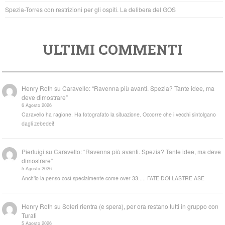
Spezia-Torres con restrizioni per gli ospiti. La delibera del GOS
ULTIMI COMMENTI
Henry Roth
su
Caravello: “Ravenna più avanti. Spezia? Tante idee, ma
deve dimostrare”
6 Agosto 2026
Caravello ha ragione. Ha fotografato la situazione. Occorre che i vecchi sintolgano
dagli zebedei!
Pierluigi
su
Caravello: “Ravenna più avanti. Spezia? Tante idee, ma deve
dimostrare”
5 Agosto 2026
Anch'io la penso così specialmente come over 33..... FATE DOI LASTRE ASE
Henry Roth
su
Soleri rientra (e spera), per ora restano tutti in gruppo con
Turati
5 Agosto 2026