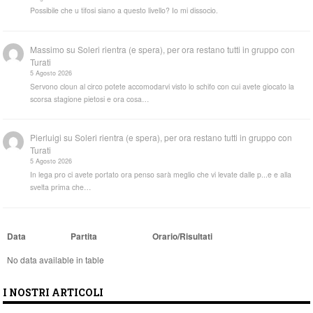
Possibile che u tifosi siano a questo livello? Io mi dissocio.
Massimo
su
Soleri rientra (e spera), per ora restano tutti in gruppo con
Turati
5 Agosto 2026
Servono cloun al circo potete accomodarvi visto lo schifo con cui avete giocato la
scorsa stagione pietosi e ora cosa…
Pierluigi
su
Soleri rientra (e spera), per ora restano tutti in gruppo con
Turati
5 Agosto 2026
In lega pro ci avete portato ora penso sarà meglio che vi levate dalle p...e e alla
svelta prima che…
Data
Partita
Orario/Risultati
No data available in table
I NOSTRI ARTICOLI