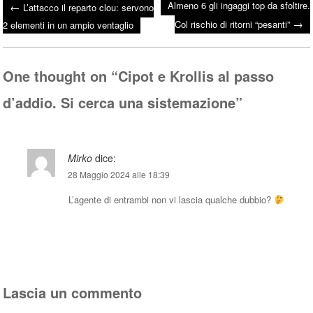
Almeno 6 gli ingaggi top da sfoltire.
←
L’attacco il reparto clou: servono
bo
tte
ts
→
Post navigation
Col rischio di ritorni “pesanti”
2 elementi in un ampio ventaglio
ok
r
A
pp
One thought on “
Cipot e Krollis al passo
d’addio. Si cerca una sistemazione
”
Mirko
dice:
28 Maggio 2024 alle 18:39
L’agente di entrambi non vi lascia qualche dubbio?
Rispondi
Lascia un commento