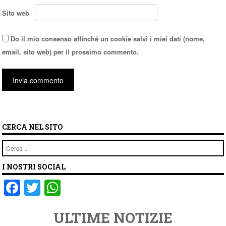
Sito web
Do il mio consenso affinché un cookie salvi i miei dati (nome,
email, sito web) per il prossimo commento.
CERCA NEL SITO
Cerca
I NOSTRI SOCIAL
F
T
W
a
wi
h
ULTIME NOTIZIE
c
tt
at