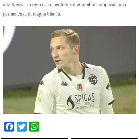
allo Spezia. In ogni caso, per tutti e due sembra complicata una
permanenza in maglia bianca.
Fa
T
W
ce
wi
ha