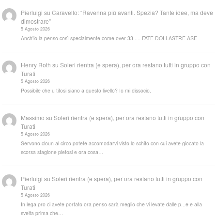
Pierluigi
su
Caravello: “Ravenna più avanti. Spezia? Tante idee, ma deve
dimostrare”
5 Agosto 2026
Anch'io la penso così specialmente come over 33..... FATE DOI LASTRE ASE
Henry Roth
su
Soleri rientra (e spera), per ora restano tutti in gruppo con
Turati
5 Agosto 2026
Possibile che u tifosi siano a questo livello? Io mi dissocio.
Massimo
su
Soleri rientra (e spera), per ora restano tutti in gruppo con
Turati
5 Agosto 2026
Servono cloun al circo potete accomodarvi visto lo schifo con cui avete giocato la
scorsa stagione pietosi e ora cosa…
Pierluigi
su
Soleri rientra (e spera), per ora restano tutti in gruppo con
Turati
5 Agosto 2026
In lega pro ci avete portato ora penso sarà meglio che vi levate dalle p...e e alla
svelta prima che…