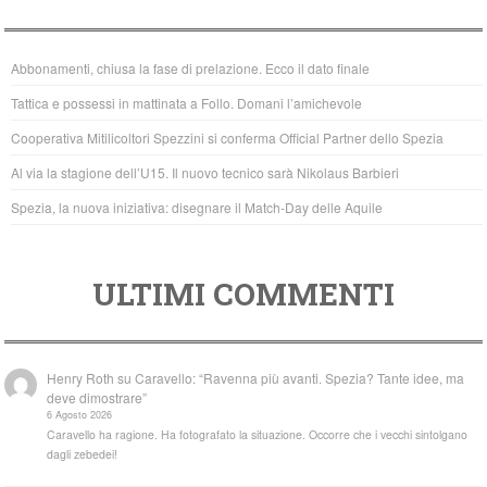
e
er
s
b
A
Abbonamenti, chiusa la fase di prelazione. Ecco il dato finale
o
p
Tattica e possessi in mattinata a Follo. Domani l’amichevole
o
p
Cooperativa Mitilicoltori Spezzini si conferma Official Partner dello Spezia
k
Al via la stagione dell’U15. Il nuovo tecnico sarà Nikolaus Barbieri
Spezia, la nuova iniziativa: disegnare il Match-Day delle Aquile
ULTIMI COMMENTI
Henry Roth
su
Caravello: “Ravenna più avanti. Spezia? Tante idee, ma
deve dimostrare”
6 Agosto 2026
Caravello ha ragione. Ha fotografato la situazione. Occorre che i vecchi sintolgano
dagli zebedei!