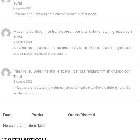
Turati
5 Agosto 2026
Possibile che u tifosi siano a questo livello? Io mi dissocio.
Massimo
su
Soleri rientra (e spera), per ora restano tutti in gruppo con
Turati
5 Agosto 2026
Servono cloun al circo potete accomodarvi visto lo schifo con cui avete giocato la
scorsa stagione pietosi e ora cosa…
Pierluigi
su
Soleri rientra (e spera), per ora restano tutti in gruppo con
Turati
5 Agosto 2026
In lega pro ci avete portato ora penso sarà meglio che vi levate dalle p...e e alla
svelta prima che…
Data
Partita
Orario/Risultati
No data available in table
I NOSTRI ARTICOLI