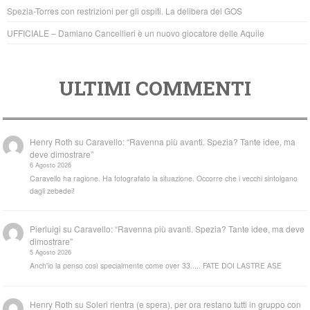
k
Spezia-Torres con restrizioni per gli ospiti. La delibera del GOS
UFFICIALE – Damiano Cancellieri è un nuovo giocatore delle Aquile
ULTIMI COMMENTI
Henry Roth
su
Caravello: “Ravenna più avanti. Spezia? Tante idee, ma
deve dimostrare”
6 Agosto 2026
Caravello ha ragione. Ha fotografato la situazione. Occorre che i vecchi sintolgano
dagli zebedei!
Pierluigi
su
Caravello: “Ravenna più avanti. Spezia? Tante idee, ma deve
dimostrare”
5 Agosto 2026
Anch'io la penso così specialmente come over 33..... FATE DOI LASTRE ASE
Henry Roth
su
Soleri rientra (e spera), per ora restano tutti in gruppo con