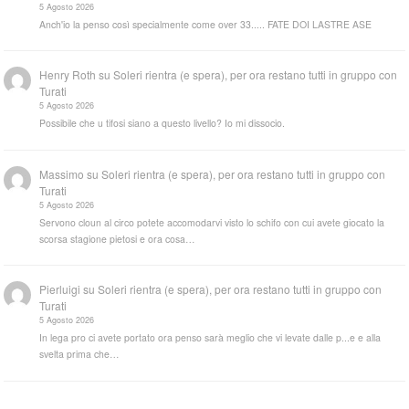
5 Agosto 2026
Anch'io la penso così specialmente come over 33..... FATE DOI LASTRE ASE
Henry Roth
su
Soleri rientra (e spera), per ora restano tutti in gruppo con
Turati
5 Agosto 2026
Possibile che u tifosi siano a questo livello? Io mi dissocio.
Massimo
su
Soleri rientra (e spera), per ora restano tutti in gruppo con
Turati
5 Agosto 2026
Servono cloun al circo potete accomodarvi visto lo schifo con cui avete giocato la
scorsa stagione pietosi e ora cosa…
Pierluigi
su
Soleri rientra (e spera), per ora restano tutti in gruppo con
Turati
5 Agosto 2026
In lega pro ci avete portato ora penso sarà meglio che vi levate dalle p...e e alla
svelta prima che…