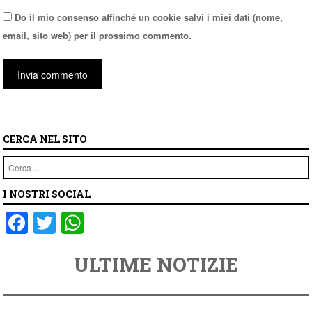
Do il mio consenso affinché un cookie salvi i miei dati (nome,
email, sito web) per il prossimo commento.
CERCA NEL SITO
Cerca
I NOSTRI SOCIAL
F
T
W
a
wi
h
ULTIME NOTIZIE
c
tt
at
e
er
s