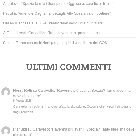
b
A
Angelozzi: “Spezia la mia Champions. Oggi serve sacrificio di tutti”
o
p
Pedullà: “Aurelio e Cagliari ai dettagli. Allo Spezia va un portiere”
o
p
Gallea si accasa alla Juve Stabia: “Non vedo l’ora di iniziare”
k
A Follo si vede Cancellieri, Turati lavora con grande intensità
Spezia-Torres con restrizioni per gli ospiti. La delibera del GOS
ULTIMI COMMENTI
Henry Roth
su
Caravello: “Ravenna più avanti. Spezia? Tante idee, ma
deve dimostrare”
6 Agosto 2026
Caravello ha ragione. Ha fotografato la situazione. Occorre che i vecchi sintolgano
dagli zebedei!
Pierluigi
su
Caravello: “Ravenna più avanti. Spezia? Tante idee, ma deve
dimostrare”