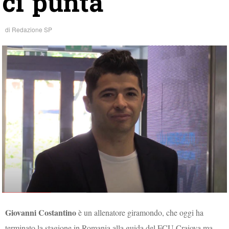
ci punta”
di
Redazione SP
Giovanni Costantino
è un allenatore giramondo, che oggi ha
terminato la stagione in Romania alla guida del FCU Craiova ma