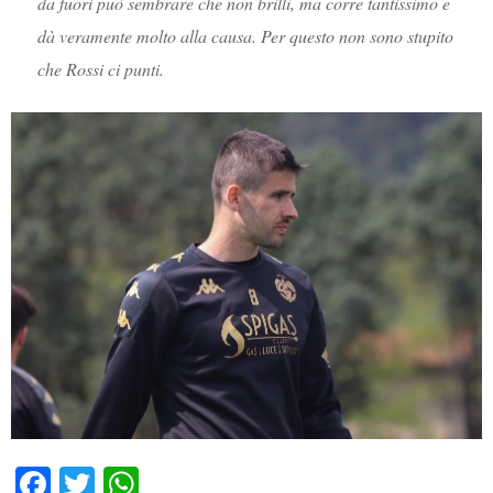
da fuori può sembrare che non brilli, ma corre tantissimo e
dà veramente molto alla causa. Per questo non sono stupito
che Rossi ci punti.
Fa
T
W