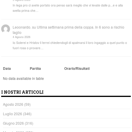
In lega pro ci avete portato ora penso sarà meglio che vi levate dalle p...e e alla
svelta prima che…
Leoonardo.
su
Ultima settimana prima della coppa. In 6 sono a rischio
taglio
4 Agosto 2026
Io Solerei e Hristov li terrei chiedendogli di spalmarsi il loro ingaggio a quel punto o
fuori rosa o provare…
Data
Partita
Orario/Risultati
No data available in table
I NOSTRI ARTICOLI
Agosto 2026
(59)
Luglio 2026
(346)
Giugno 2026
(316)