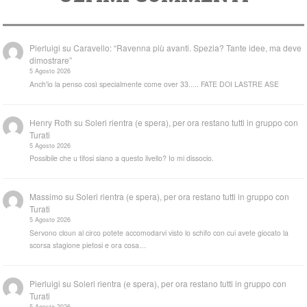
Pierluigi
su
Caravello: “Ravenna più avanti. Spezia? Tante idee, ma deve
dimostrare”
5 Agosto 2026
Anch'io la penso così specialmente come over 33..... FATE DOI LASTRE ASE
Henry Roth
su
Soleri rientra (e spera), per ora restano tutti in gruppo con
Turati
5 Agosto 2026
Possibile che u tifosi siano a questo livello? Io mi dissocio.
Massimo
su
Soleri rientra (e spera), per ora restano tutti in gruppo con
Turati
5 Agosto 2026
Servono cloun al circo potete accomodarvi visto lo schifo con cui avete giocato la
scorsa stagione pietosi e ora cosa…
Pierluigi
su
Soleri rientra (e spera), per ora restano tutti in gruppo con
Turati
5 Agosto 2026