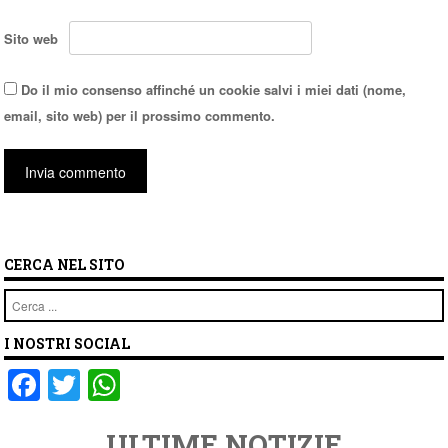
Sito web
Do il mio consenso affinché un cookie salvi i miei dati (nome,
email, sito web) per il prossimo commento.
CERCA NEL SITO
Cerca
I NOSTRI SOCIAL
F
T
W
a
wi
h
ULTIME NOTIZIE