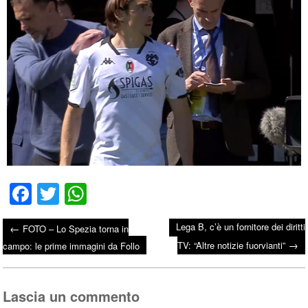
Fa
T
W
ce
wi
ha
Lega B, c’è un fornitore dei diritti
←
FOTO – Lo Spezia torna in
bo
tte
ts
→
Post navigation
TV: “Altre notizie fuorvianti”
campo: le prime immagini da Follo
ok
r
A
pp
Lascia un commento