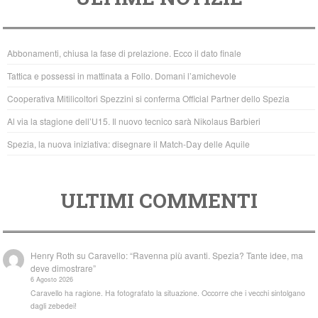
c
tt
at
e
er
s
b
A
Abbonamenti, chiusa la fase di prelazione. Ecco il dato finale
o
p
Tattica e possessi in mattinata a Follo. Domani l’amichevole
o
p
Cooperativa Mitilicoltori Spezzini si conferma Official Partner dello Spezia
k
Al via la stagione dell’U15. Il nuovo tecnico sarà Nikolaus Barbieri
Spezia, la nuova iniziativa: disegnare il Match-Day delle Aquile
ULTIMI COMMENTI
Henry Roth
su
Caravello: “Ravenna più avanti. Spezia? Tante idee, ma
deve dimostrare”
6 Agosto 2026
Caravello ha ragione. Ha fotografato la situazione. Occorre che i vecchi sintolgano
dagli zebedei!