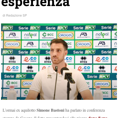
esperienza”
di
Redazione SP
Simone Bastoni
L’ormai ex aquilotto
ha parlato in conferenza
dopo il suo
stampa da Cesena di fatto presentandosi alla piazza