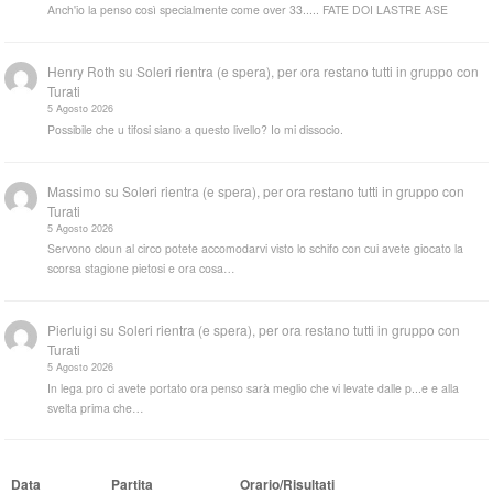
Anch'io la penso così specialmente come over 33..... FATE DOI LASTRE ASE
Henry Roth
su
Soleri rientra (e spera), per ora restano tutti in gruppo con
Turati
5 Agosto 2026
Possibile che u tifosi siano a questo livello? Io mi dissocio.
Massimo
su
Soleri rientra (e spera), per ora restano tutti in gruppo con
Turati
5 Agosto 2026
Servono cloun al circo potete accomodarvi visto lo schifo con cui avete giocato la
scorsa stagione pietosi e ora cosa…
Pierluigi
su
Soleri rientra (e spera), per ora restano tutti in gruppo con
Turati
5 Agosto 2026
In lega pro ci avete portato ora penso sarà meglio che vi levate dalle p...e e alla
svelta prima che…
Data
Partita
Orario/Risultati