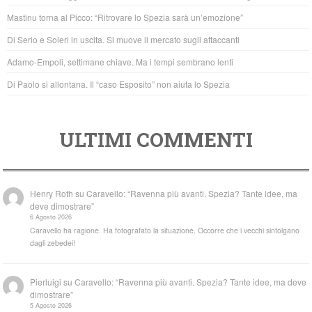
o
p
Mastinu torna al Picco: “Ritrovare lo Spezia sarà un’emozione”
o
p
Di Serio e Soleri in uscita. Si muove il mercato sugli attaccanti
k
Adamo-Empoli, settimane chiave. Ma i tempi sembrano lenti
Di Paolo si allontana. Il “caso Esposito” non aiuta lo Spezia
ULTIMI COMMENTI
Henry Roth
su
Caravello: “Ravenna più avanti. Spezia? Tante idee, ma
deve dimostrare”
6 Agosto 2026
Caravello ha ragione. Ha fotografato la situazione. Occorre che i vecchi sintolgano
dagli zebedei!
Pierluigi
su
Caravello: “Ravenna più avanti. Spezia? Tante idee, ma deve
dimostrare”
5 Agosto 2026