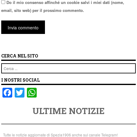
Do il mio consenso affinché un cookie salvi i miei dati (nome,
email, sito web) per il prossimo commento.
CERCA NEL SITO
Cerca
I NOSTRI SOCIAL
F
T
W
a
wi
h
ULTIME NOTIZIE
c
tt
at
e
er
s
b
A
Tutte le notizie aggiornate di Spezia1906 anche sul canale Telegram!