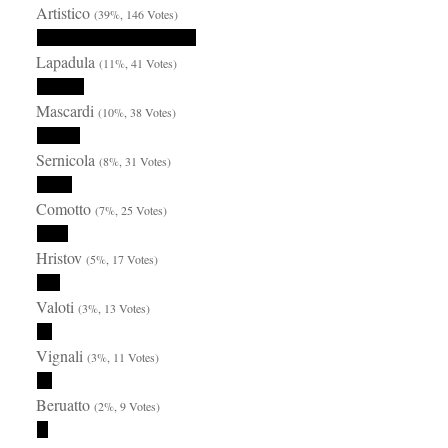
Artistico
(39%, 146 Votes)
Lapadula
(11%, 41 Votes)
Mascardi
(10%, 38 Votes)
Sernicola
(8%, 31 Votes)
Comotto
(7%, 25 Votes)
Hristov
(5%, 17 Votes)
Valoti
(3%, 13 Votes)
Vignali
(3%, 11 Votes)
Beruatto
(2%, 9 Votes)