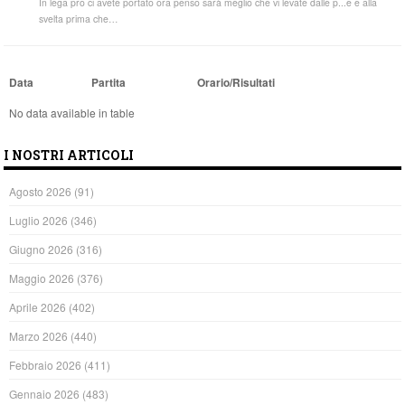
In lega pro ci avete portato ora penso sarà meglio che vi levate dalle p...e e alla
svelta prima che…
Data
Partita
Orario/Risultati
No data available in table
I NOSTRI ARTICOLI
Agosto 2026
(91)
Luglio 2026
(346)
Giugno 2026
(316)
Maggio 2026
(376)
Aprile 2026
(402)
Marzo 2026
(440)
Febbraio 2026
(411)
Gennaio 2026
(483)