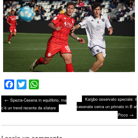
Fa
T
W
ce
wi
ha
Kargbo osservato speciale: il
←
Spezia-Cesena in equilibrio, ma
bo
tte
ts
cesenate cerca un primato in B al
Post navigation
c’è un trend recente da sfatare
ok
r
A
→
Picco
pp
Lascia un commento