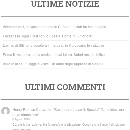
ULTIME NOTIZIE
c
tt
at
e
er
s
b
A
Abbonamenti, lo Spezia domina in C. Solo un club ha fatto meglio
o
p
Fezzanese, oggi il test con lo Spezia. Ponte: “È un onore”
o
p
L’arrivo di Stillitano accelera il mercato: in 6 bloccano le trattative
k
Prima il recupero, poi la decisione sul futuro. Soleri resta in bilico
Aurelio ai saluti, oggi le visite. Un anno dopo approda in Serie A
ULTIMI COMMENTI
Henry Roth
su
Caravello: “Ravenna più avanti. Spezia? Tante idee, ma
deve dimostrare”
6 Agosto 2026
Caravello ha ragione. Ha fotografato la situazione. Occorre che i vecchi sintolgano
dagli zebedei!