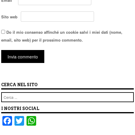
Email
*
Sito web
Do il mio consenso affinché un cookie salvi i miei dati (nome,
email, sito web) per il prossimo commento.
CERCA NEL SITO
Cerca
I NOSTRI SOCIAL
F
T
W
a
wi
h