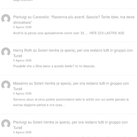
Pierluigi
su
Caravello: “Ravenna più avanti. Spezia? Tante idee, ma deve
dimostrare”
5 Agosto 2026
Anch'io la penso così specialmente come over 33..... FATE DOI LASTRE ASE
Henry Roth
su
Soleri rientra (e spera), per ora restano tutti in gruppo con
Turati
5 Agosto 2026
Possibile che u tifosi siano a questo livello? Io mi dissocio.
Massimo
su
Soleri rientra (e spera), per ora restano tutti in gruppo con
Turati
5 Agosto 2026
Servono cloun al circo potete accomodarvi visto lo schifo con cui avete giocato la
scorsa stagione pietosi e ora cosa…
Pierluigi
su
Soleri rientra (e spera), per ora restano tutti in gruppo con
Turati
5 Agosto 2026