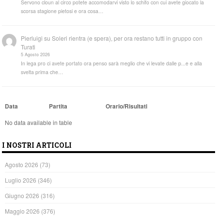
Servono cloun al circo potete accomodarvi visto lo schifo con cui avete giocato la
scorsa stagione pietosi e ora cosa…
Pierluigi
su
Soleri rientra (e spera), per ora restano tutti in gruppo con
Turati
5 Agosto 2026
In lega pro ci avete portato ora penso sarà meglio che vi levate dalle p...e e alla
svelta prima che…
Data
Partita
Orario/Risultati
No data available in table
I NOSTRI ARTICOLI
Agosto 2026
(73)
Luglio 2026
(346)
Giugno 2026
(316)
Maggio 2026
(376)