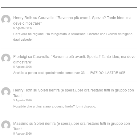
Henry Roth
su
Caravello: “Ravenna più avanti. Spezia? Tante idee, ma
deve dimostrare”
6 Agosto 2026
Caravello ha ragione. Ha fotografato la situazione. Occorre che i vecchi sintolgano
dagli zebedei!
Pierluigi
su
Caravello: “Ravenna più avanti. Spezia? Tante idee, ma deve
dimostrare”
5 Agosto 2026
Anch'io la penso così specialmente come over 33..... FATE DOI LASTRE ASE
Henry Roth
su
Soleri rientra (e spera), per ora restano tutti in gruppo con
Turati
5 Agosto 2026
Possibile che u tifosi siano a questo livello? Io mi dissocio.
Massimo
su
Soleri rientra (e spera), per ora restano tutti in gruppo con
Turati
5 Agosto 2026