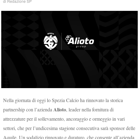
di
Redazione SP
Nella giornata di oggi lo Spezia Calcio ha rinnovato la storica
Alioto
partnership con l’azienda
, leader nella fornitura di
attrezzature per il sollevamento, ancoraggio e ormeggio in vari
settori, che per l’undicesima stagione consecutiva sarà sponsor delle
Aquile. Un sodalizio rinnovato e duraturo, che consente all’azienda