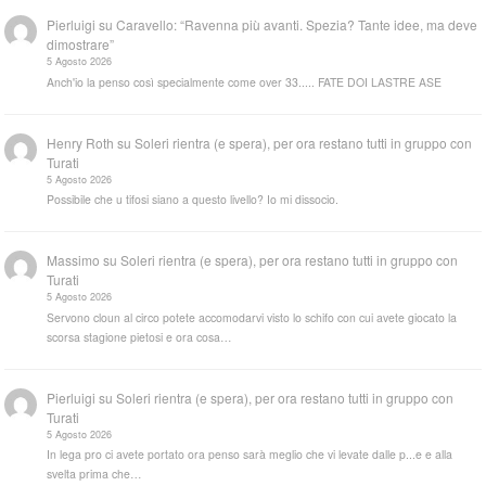
Pierluigi
su
Caravello: “Ravenna più avanti. Spezia? Tante idee, ma deve
dimostrare”
5 Agosto 2026
Anch'io la penso così specialmente come over 33..... FATE DOI LASTRE ASE
Henry Roth
su
Soleri rientra (e spera), per ora restano tutti in gruppo con
Turati
5 Agosto 2026
Possibile che u tifosi siano a questo livello? Io mi dissocio.
Massimo
su
Soleri rientra (e spera), per ora restano tutti in gruppo con
Turati
5 Agosto 2026
Servono cloun al circo potete accomodarvi visto lo schifo con cui avete giocato la
scorsa stagione pietosi e ora cosa…
Pierluigi
su
Soleri rientra (e spera), per ora restano tutti in gruppo con
Turati
5 Agosto 2026
In lega pro ci avete portato ora penso sarà meglio che vi levate dalle p...e e alla
svelta prima che…