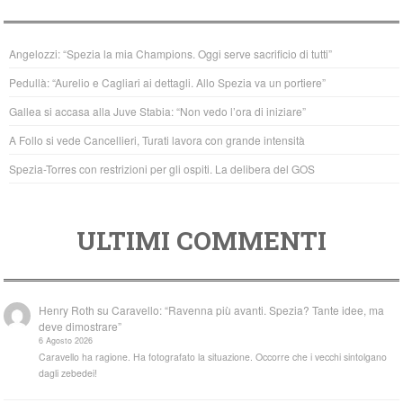
e
er
s
b
A
Angelozzi: “Spezia la mia Champions. Oggi serve sacrificio di tutti”
o
p
Pedullà: “Aurelio e Cagliari ai dettagli. Allo Spezia va un portiere”
o
p
Gallea si accasa alla Juve Stabia: “Non vedo l’ora di iniziare”
k
A Follo si vede Cancellieri, Turati lavora con grande intensità
Spezia-Torres con restrizioni per gli ospiti. La delibera del GOS
ULTIMI COMMENTI
Henry Roth
su
Caravello: “Ravenna più avanti. Spezia? Tante idee, ma
deve dimostrare”
6 Agosto 2026
Caravello ha ragione. Ha fotografato la situazione. Occorre che i vecchi sintolgano
dagli zebedei!