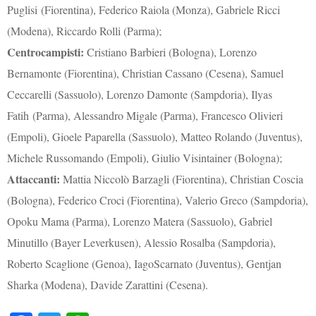
Puglisi
(Fiorentina), Federico Raiola (Monza), Gabriele Ricci
(Modena), Riccardo Rolli (Parma);
Centrocampisti:
Cristiano Barbieri (Bologna), Lorenzo
Bernamonte
(Fiorentina), Christian Cassano (Cesena),
Samuel
Ceccarelli
(Sassuolo), Lorenzo
Damonte
(Sampdoria),
Ilyas
Fatih
(Parma), Alessandro Migale (Parma), Francesco Olivieri
(Empoli), Gioele
Paparella
(Sassuolo), Matteo Rolando (Juventus),
Michele
Russomando
(Empoli), Giulio
Visintainer
(Bologna);
Attaccanti:
Mattia Niccolò
Barzagli
(Fiorentina), Christian Coscia
(Bologna), Federico Croci (Fiorentina), Valerio Greco (Sampdoria),
Opoku
Mama
(Parma), Lorenzo Matera (Sassuolo), Gabriel
Minutillo (Bayer Leverkusen), Alessio Rosalba (Sampdoria),
Roberto Scaglione (Genoa),
Iago
Scarnato (Juventus),
Gentjan
Sharka
(Modena), Davide
Zarattini
(Cesena).