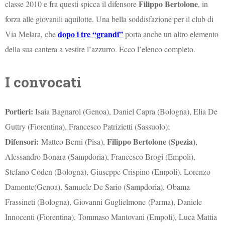
Filippo Bertolone
classe 2010 e fra questi spicca il difensore
, in
forza alle giovanili aquilotte. Una bella soddisfazione per il club di
dopo i tre “grandi”
Via Melara, che
porta anche un altro elemento
della sua cantera a vestire l’azzurro. Ecco l’elenco completo.
I convocati
Portieri:
Isaia
Bagnarol
(Genoa),
Daniel
Capra (Bologna), Elia De
Guttry
(Fiorentina), Francesco
Patrizietti
(Sassuolo);
Difensori:
Filippo
Bertolone
(Spezia)
Matteo
Berni
(Pisa),
,
Alessandro Bonara (Sampdoria), Francesco
Brogi
(Empoli),
Stefano
Coden
(Bologna), Giuseppe Crispino (Empoli), Lorenzo
Damonte
(Genoa), Samuele De
Sario
(Sampdoria),
Obama
Frassineti
(Bologna), Giovanni
Guglielmone
(Parma), Daniele
Innocenti (Fiorentina), Tommaso Mantovani (Empoli), Luca Mattia