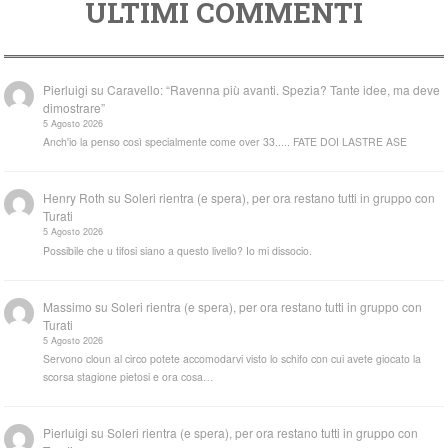
ULTIMI COMMENTI
Pierluigi
su
Caravello: “Ravenna più avanti. Spezia? Tante idee, ma deve
dimostrare”
5 Agosto 2026
Anch'io la penso così specialmente come over 33..... FATE DOI LASTRE ASE
Henry Roth
su
Soleri rientra (e spera), per ora restano tutti in gruppo con
Turati
5 Agosto 2026
Possibile che u tifosi siano a questo livello? Io mi dissocio.
Massimo
su
Soleri rientra (e spera), per ora restano tutti in gruppo con
Turati
5 Agosto 2026
Servono cloun al circo potete accomodarvi visto lo schifo con cui avete giocato la
scorsa stagione pietosi e ora cosa…
Pierluigi
su
Soleri rientra (e spera), per ora restano tutti in gruppo con