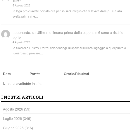
Turati
5 Agosto 2026
In lega pro ci avete portato ora penso sarà meglio che vi levate dalle p...e e alla
svelta prima che…
Leoonardo.
su
Ultima settimana prima della coppa. In 6 sono a rischio
taglio
4 Agosto 2026
Io Solerei e Hristov li terrei chiedendogli di spalmarsi il loro ingaggio a quel punto o
fuori rosa o provare…
Data
Partita
Orario/Risultati
No data available in table
I NOSTRI ARTICOLI
Agosto 2026
(59)
Luglio 2026
(346)
Giugno 2026
(316)