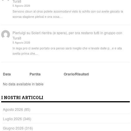
Turati
5 Agosto 2026
Servono cloun al circo potete accomodarvi visto lo schifo con cui avete giocato la
scorsa stagione pietosi e ora cosa…
Pierluigi
su
Soleri rientra (e spera), per ora restano tutti in gruppo con
Turati
5 Agosto 2026
In lega pro ci avete portato ora penso sarà meglio che vi levate dalle p...e e alla
svelta prima che…
Data
Partita
Orario/Risultati
No data available in table
I NOSTRI ARTICOLI
Agosto 2026
(85)
Luglio 2026
(346)
Giugno 2026
(316)