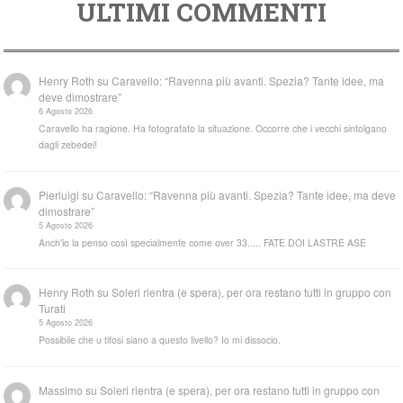
ULTIMI COMMENTI
Henry Roth
su
Caravello: “Ravenna più avanti. Spezia? Tante idee, ma
deve dimostrare”
6 Agosto 2026
Caravello ha ragione. Ha fotografato la situazione. Occorre che i vecchi sintolgano
dagli zebedei!
Pierluigi
su
Caravello: “Ravenna più avanti. Spezia? Tante idee, ma deve
dimostrare”
5 Agosto 2026
Anch'io la penso così specialmente come over 33..... FATE DOI LASTRE ASE
Henry Roth
su
Soleri rientra (e spera), per ora restano tutti in gruppo con
Turati
5 Agosto 2026
Possibile che u tifosi siano a questo livello? Io mi dissocio.
Massimo
su
Soleri rientra (e spera), per ora restano tutti in gruppo con