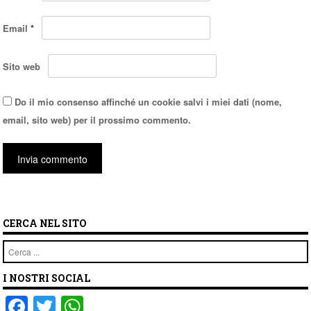
Email
*
Sito web
Do il mio consenso affinché un cookie salvi i miei dati (nome,
email, sito web) per il prossimo commento.
CERCA NEL SITO
Cerca
I NOSTRI SOCIAL
F
T
W