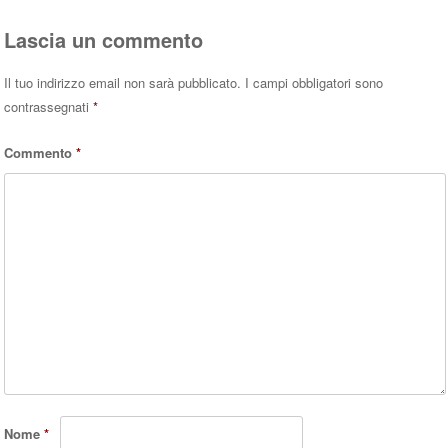
pp
Lascia un commento
Il tuo indirizzo email non sarà pubblicato.
I campi obbligatori sono
contrassegnati
*
Commento
*
Nome
*