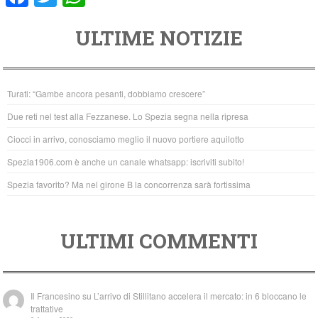
a
wi
h
ULTIME NOTIZIE
c
tt
at
e
er
s
b
A
Turati: “Gambe ancora pesanti, dobbiamo crescere”
o
p
Due reti nel test alla Fezzanese. Lo Spezia segna nella ripresa
o
p
Ciocci in arrivo, conosciamo meglio il nuovo portiere aquilotto
k
Spezia1906.com è anche un canale whatsapp: iscriviti subito!
Spezia favorito? Ma nel girone B la concorrenza sarà fortissima
ULTIMI COMMENTI
Il Francesino
su
L’arrivo di Stillitano accelera il mercato: in 6 bloccano le
trattative