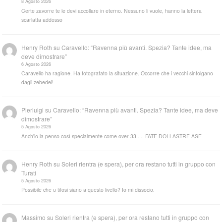
8 Agosto 2026
Certe zavorre te le devi accollare in eterno. Nessuno li vuole, hanno la lettera
scarlatta addosso
Henry Roth
su
Caravello: “Ravenna più avanti. Spezia? Tante idee, ma
deve dimostrare”
6 Agosto 2026
Caravello ha ragione. Ha fotografato la situazione. Occorre che i vecchi sintolgano
dagli zebedei!
Pierluigi
su
Caravello: “Ravenna più avanti. Spezia? Tante idee, ma deve
dimostrare”
5 Agosto 2026
Anch'io la penso così specialmente come over 33..... FATE DOI LASTRE ASE
Henry Roth
su
Soleri rientra (e spera), per ora restano tutti in gruppo con
Turati
5 Agosto 2026
Possibile che u tifosi siano a questo livello? Io mi dissocio.
Massimo
su
Soleri rientra (e spera), per ora restano tutti in gruppo con