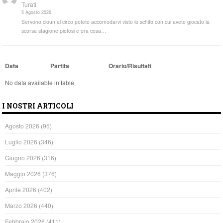
Turati
5 Agosto 2026
Servono cloun al circo potete accomodarvi visto lo schifo con cui avete giocato la
scorsa stagione pietosi e ora cosa…
Data
Partita
Orario/Risultati
No data available in table
I NOSTRI ARTICOLI
Agosto 2026
(95)
Luglio 2026
(346)
Giugno 2026
(316)
Maggio 2026
(376)
Aprile 2026
(402)
Marzo 2026
(440)
Febbraio 2026
(411)