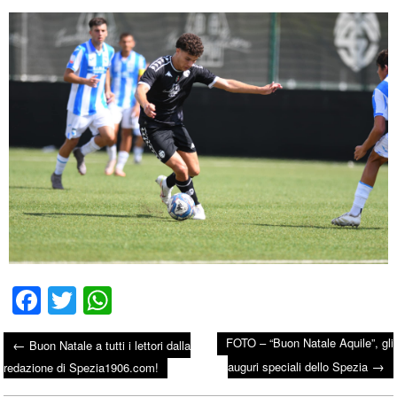
Fa
T
W
ce
wi
ha
FOTO – “Buon Natale Aquile”, gli
←
Buon Natale a tutti i lettori dalla
bo
tte
ts
→
Post navigation
auguri speciali dello Spezia
redazione di Spezia1906.com!
ok
r
A