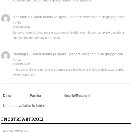
Possibile che u tifosi siano a questo livello? Io mi dissocio.
Massimo
su
Soleri rientra (e spera), per ora restano tutti in gruppo con
Turati
5 Agosto 2026
Servono cloun al circo potete accomodarvi visto lo schifo con cui avete giocato la
scorsa stagione pietosi e ora cosa…
Pierluigi
su
Soleri rientra (e spera), per ora restano tutti in gruppo con
Turati
5 Agosto 2026
In lega pro ci avete portato ora penso sarà meglio che vi levate dalle p...e e alla
svelta prima che…
Data
Partita
Orario/Risultati
No data available in table
I NOSTRI ARTICOLI
Agosto 2026
(86)