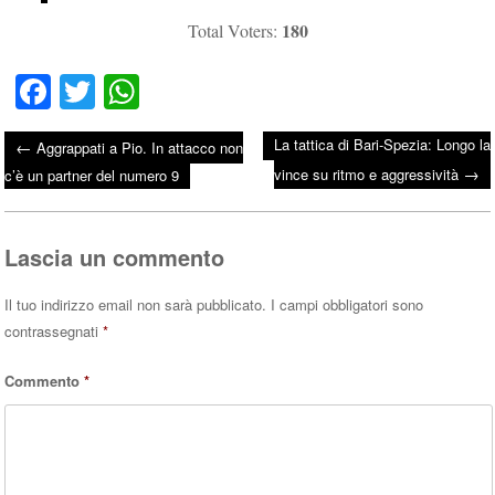
180
Total Voters:
Fa
T
W
ce
wi
ha
La tattica di Bari-Spezia: Longo la
←
Aggrappati a Pio. In attacco non
bo
tte
ts
→
Post navigation
vince su ritmo e aggressività
c’è un partner del numero 9
ok
r
A
pp
Lascia un commento
Il tuo indirizzo email non sarà pubblicato.
I campi obbligatori sono
contrassegnati
*
Commento
*