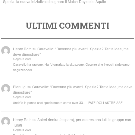
Spezia, la nuova iniziativa: disegnare il Match-Day delle Aquile
ULTIMI COMMENTI
Henry Roth
su
Caravello: “Ravenna più avanti. Spezia? Tante idee, ma
deve dimostrare”
6 Agosto 2026
Caravello ha ragione. Ha fotografato la situazione. Occorre che i vecchi sintolgano
dagli zebedei!
Pierluigi
su
Caravello: “Ravenna più avanti. Spezia? Tante idee, ma deve
dimostrare”
5 Agosto 2026
Anch'io la penso così specialmente come over 33..... FATE DOI LASTRE ASE
Henry Roth
su
Soleri rientra (e spera), per ora restano tutti in gruppo con
Turati
5 Agosto 2026