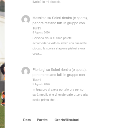
livello? Io mi dissocio.
Massimo
su
Soleri rientra (e spera),
per ora restano tutti in gruppo con
Turati
5 Agosto 2026
Servono cloun al circo potete
accomodarvi visto lo schifo con cui avete
giocato la scorsa stagione pietosi e ora
cosa…
Pierluigi
su
Soleri rientra (e spera),
per ora restano tutti in gruppo con
Turati
5 Agosto 2026
In lega pro ci avete portato ora penso
sarà meglio che vi levate dalle p...e e alla
svelta prima che…
Data
Partita
Orario/Risultati