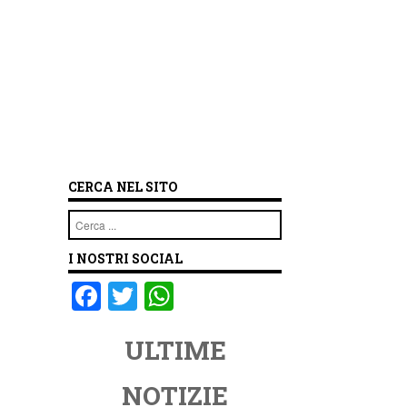
CERCA NEL SITO
Cerca
I NOSTRI SOCIAL
F
T
W
a
wi
h
ULTIME
c
tt
at
e
er
s
NOTIZIE