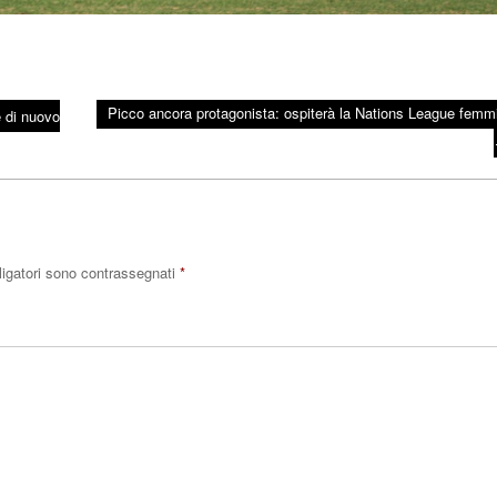
Picco ancora protagonista: ospiterà la Nations League femmi
 di nuovo
ligatori sono contrassegnati
*