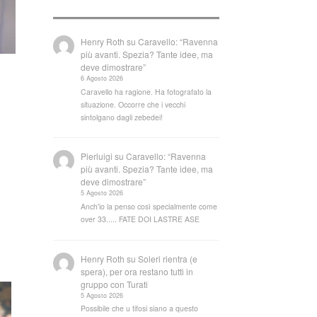
Henry Roth
su
Caravello: “Ravenna
più avanti. Spezia? Tante idee, ma
deve dimostrare”
6 Agosto 2026
Caravello ha ragione. Ha fotografato la
situazione. Occorre che i vecchi
sintolgano dagli zebedei!
Pierluigi
su
Caravello: “Ravenna
più avanti. Spezia? Tante idee, ma
deve dimostrare”
5 Agosto 2026
Anch'io la penso così specialmente come
over 33..... FATE DOI LASTRE ASE
Henry Roth
su
Soleri rientra (e
spera), per ora restano tutti in
gruppo con Turati
5 Agosto 2026
Possibile che u tifosi siano a questo