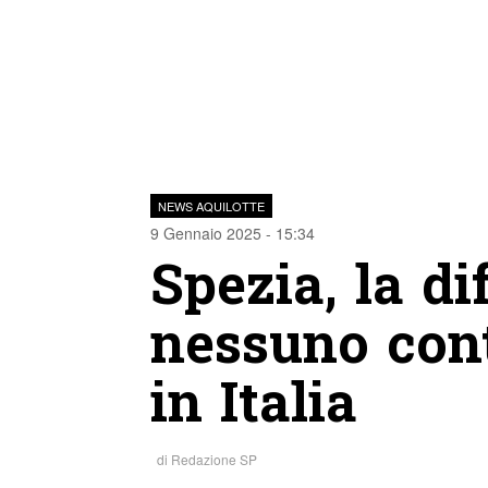
NEWS AQUILOTTE
9 Gennaio 2025 - 15:34
Spezia, la d
nessuno cont
in Italia
di
Redazione SP