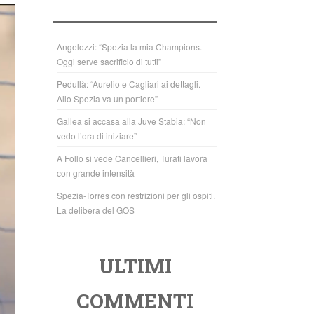
b
A
o
p
o
p
Angelozzi: “Spezia la mia Champions.
Oggi serve sacrificio di tutti”
k
Pedullà: “Aurelio e Cagliari ai dettagli.
Allo Spezia va un portiere”
Gallea si accasa alla Juve Stabia: “Non
vedo l’ora di iniziare”
A Follo si vede Cancellieri, Turati lavora
con grande intensità
Spezia-Torres con restrizioni per gli ospiti.
La delibera del GOS
ULTIMI
COMMENTI