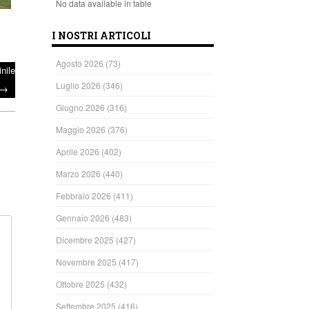
No data available in table
I NOSTRI ARTICOLI
Agosto 2026
(73)
nile
Luglio 2026
(346)
→
Giugno 2026
(316)
Maggio 2026
(376)
Aprile 2026
(402)
Marzo 2026
(440)
Febbraio 2026
(411)
Gennaio 2026
(483)
Dicembre 2025
(427)
Novembre 2025
(417)
Ottobre 2025
(432)
Settembre 2025
(416)