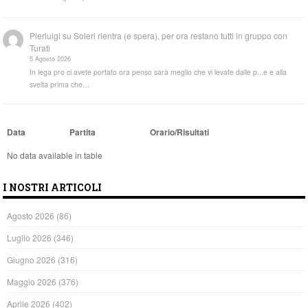
Pierluigi
su
Soleri rientra (e spera), per ora restano tutti in gruppo con
Turati
5 Agosto 2026
In lega pro ci avete portato ora penso sarà meglio che vi levate dalle p...e e alla
svelta prima che…
Data
Partita
Orario/Risultati
No data available in table
I NOSTRI ARTICOLI
Agosto 2026
(86)
Luglio 2026
(346)
Giugno 2026
(316)
Maggio 2026
(376)
Aprile 2026
(402)