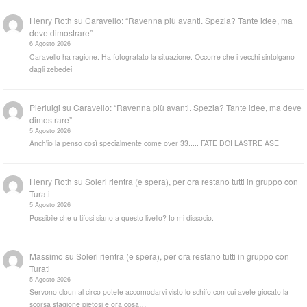
Henry Roth
su
Caravello: “Ravenna più avanti. Spezia? Tante idee, ma
deve dimostrare”
6 Agosto 2026
Caravello ha ragione. Ha fotografato la situazione. Occorre che i vecchi sintolgano
dagli zebedei!
Pierluigi
su
Caravello: “Ravenna più avanti. Spezia? Tante idee, ma deve
dimostrare”
5 Agosto 2026
Anch'io la penso così specialmente come over 33..... FATE DOI LASTRE ASE
Henry Roth
su
Soleri rientra (e spera), per ora restano tutti in gruppo con
Turati
5 Agosto 2026
Possibile che u tifosi siano a questo livello? Io mi dissocio.
Massimo
su
Soleri rientra (e spera), per ora restano tutti in gruppo con
Turati
5 Agosto 2026
Servono cloun al circo potete accomodarvi visto lo schifo con cui avete giocato la
scorsa stagione pietosi e ora cosa…