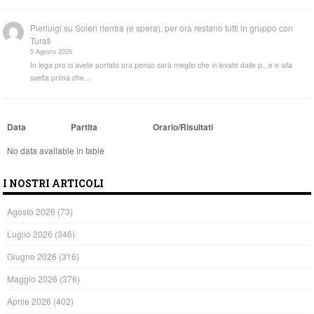
Pierluigi
su
Soleri rientra (e spera), per ora restano tutti in gruppo con
Turati
5 Agosto 2026
In lega pro ci avete portato ora penso sarà meglio che vi levate dalle p...e e alla
svelta prima che…
Data
Partita
Orario/Risultati
No data available in table
I NOSTRI ARTICOLI
Agosto 2026
(73)
Luglio 2026
(346)
Giugno 2026
(316)
Maggio 2026
(376)
Aprile 2026
(402)