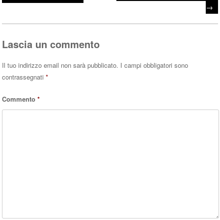
Post navigation
ok
r
A
→
pp
Lascia un commento
Il tuo indirizzo email non sarà pubblicato.
I campi obbligatori sono
contrassegnati
*
Commento
*