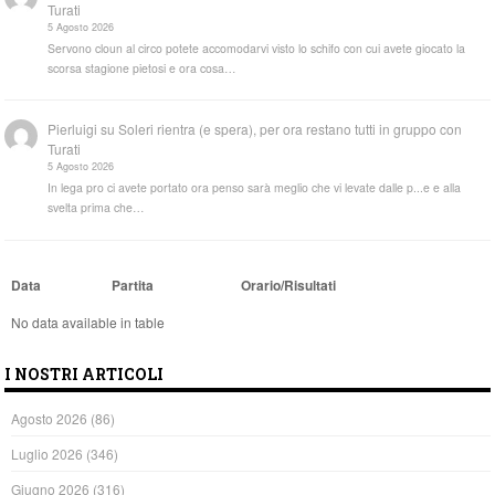
Turati
5 Agosto 2026
Servono cloun al circo potete accomodarvi visto lo schifo con cui avete giocato la
scorsa stagione pietosi e ora cosa…
Pierluigi
su
Soleri rientra (e spera), per ora restano tutti in gruppo con
Turati
5 Agosto 2026
In lega pro ci avete portato ora penso sarà meglio che vi levate dalle p...e e alla
svelta prima che…
Data
Partita
Orario/Risultati
No data available in table
I NOSTRI ARTICOLI
Agosto 2026
(86)
Luglio 2026
(346)
Giugno 2026
(316)