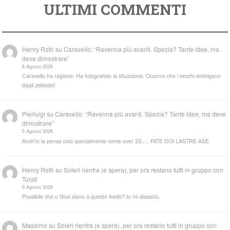
ULTIMI COMMENTI
Henry Roth
su
Caravello: “Ravenna più avanti. Spezia? Tante idee, ma
deve dimostrare”
6 Agosto 2026
Caravello ha ragione. Ha fotografato la situazione. Occorre che i vecchi sintolgano
dagli zebedei!
Pierluigi
su
Caravello: “Ravenna più avanti. Spezia? Tante idee, ma deve
dimostrare”
5 Agosto 2026
Anch'io la penso così specialmente come over 33..... FATE DOI LASTRE ASE
Henry Roth
su
Soleri rientra (e spera), per ora restano tutti in gruppo con
Turati
5 Agosto 2026
Possibile che u tifosi siano a questo livello? Io mi dissocio.
Massimo
su
Soleri rientra (e spera), per ora restano tutti in gruppo con