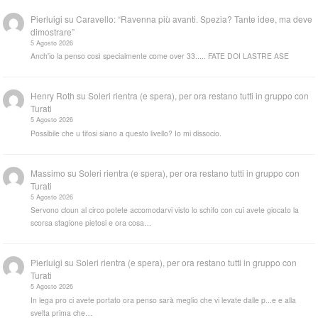
Pierluigi
su
Caravello: “Ravenna più avanti. Spezia? Tante idee, ma deve
dimostrare”
5 Agosto 2026
Anch'io la penso così specialmente come over 33..... FATE DOI LASTRE ASE
Henry Roth
su
Soleri rientra (e spera), per ora restano tutti in gruppo con
Turati
5 Agosto 2026
Possibile che u tifosi siano a questo livello? Io mi dissocio.
Massimo
su
Soleri rientra (e spera), per ora restano tutti in gruppo con
Turati
5 Agosto 2026
Servono cloun al circo potete accomodarvi visto lo schifo con cui avete giocato la
scorsa stagione pietosi e ora cosa…
Pierluigi
su
Soleri rientra (e spera), per ora restano tutti in gruppo con
Turati
5 Agosto 2026
In lega pro ci avete portato ora penso sarà meglio che vi levate dalle p...e e alla
svelta prima che…