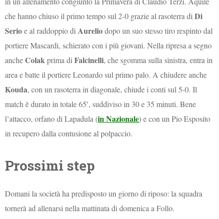
in un allenamento congiunto la Primavera di Claudio Terzi. Aquile
Di
che hanno chiuso il primo tempo sul 2-0 grazie al rasoterra di
Serio
Aurelio
e al raddoppio di
dopo un suo stesso tiro respinto dal
portiere Mascardi, schierato con i più giovani. Nella ripresa a segno
Colak
Falcinelli
anche
prima di
, che sgomma sulla sinistra, entra in
area e batte il portiere Leonardo sul primo palo. A chiudere anche
Kouda
, con un rasoterra in diagonale, chiude i conti sul 5-0.
Il
match è durato in totale 65′, suddiviso in 30 e 35 minuti.
Bene
in Nazionale
l’attacco, orfano di Lapadula (
) e con un Pio Esposito
in recupero dalla contusione al polpaccio.
Prossimi step
Domani la società ha predisposto un giorno di riposo: la squadra
tornerà ad allenarsi nella mattinata di domenica a Follo.