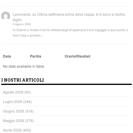
Leoonardo.
su
Ultima settimana prima della coppa. In 6 sono a rischio
taglio
4 Agosto 2026
Io Solerei e Hristov li terrei chiedendogli di spalmarsi il loro ingaggio a quel punto o
fuori rosa o provare…
Data
Partita
Orario/Risultati
No data available in table
I NOSTRI ARTICOLI
Agosto 2026
(60)
Luglio 2026
(346)
Giugno 2026
(316)
Maggio 2026
(376)
Aprile 2026
(402)