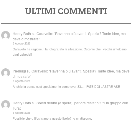
ULTIMI COMMENTI
Henry Roth
su
Caravello: “Ravenna più avanti. Spezia? Tante idee, ma
deve dimostrare”
6 Agosto 2026
Caravello ha ragione. Ha fotografato la situazione. Occorre che i vecchi sintolgano
dagli zebedei!
Pierluigi
su
Caravello: “Ravenna più avanti. Spezia? Tante idee, ma deve
dimostrare”
5 Agosto 2026
Anch'io la penso così specialmente come over 33..... FATE DOI LASTRE ASE
Henry Roth
su
Soleri rientra (e spera), per ora restano tutti in gruppo con
Turati
5 Agosto 2026
Possibile che u tifosi siano a questo livello? Io mi dissocio.