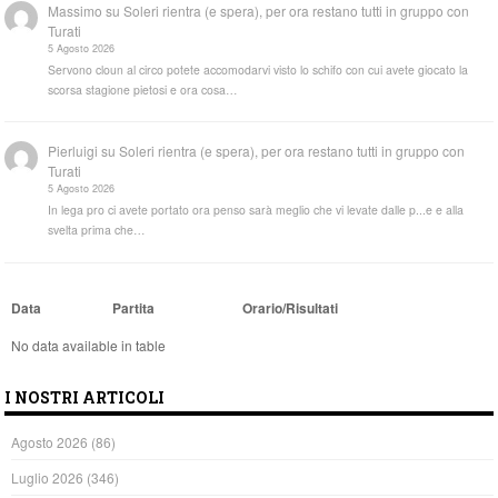
Massimo
su
Soleri rientra (e spera), per ora restano tutti in gruppo con
Turati
5 Agosto 2026
Servono cloun al circo potete accomodarvi visto lo schifo con cui avete giocato la
scorsa stagione pietosi e ora cosa…
Pierluigi
su
Soleri rientra (e spera), per ora restano tutti in gruppo con
Turati
5 Agosto 2026
In lega pro ci avete portato ora penso sarà meglio che vi levate dalle p...e e alla
svelta prima che…
Data
Partita
Orario/Risultati
No data available in table
I NOSTRI ARTICOLI
Agosto 2026
(86)
Luglio 2026
(346)