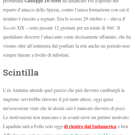
Giuseppe Di Serio
probabilità
ad affiancare Pio Esposito nel
reparto d’attacco dello Spezia, contro l’unica formazione con cui il
trentino è riuscito a segnare. Era lo scorso 29 ottobre e – rileva
Il
Secolo XIX
– sono passate 12 giornate per un totale di 566′. Il
quotidiano descrive l’attaccante come decisamente affamato, che ha
vissuto oltre all’astinenza dal gonfiare la rete anche un periodo non
sempre lineare a livello di infortuni.
Scintilla
L’ex Atalanta attende quel guizzo che può davvero cambiargli la
stagione: servirebbe ritrovare il gol tanto atteso, oggi quasi
un’ossessione visto che in alcuni casi è mancato davvero di poco.
Le motivazioni non mancano e in avanti serve un partner motivato:
di rientro dal Sudamerica
Lapadula sarà a Follo solo oggi
e ben