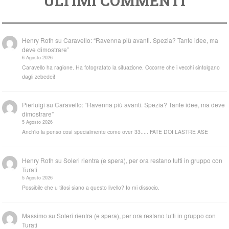
ULTIMI COMMENTI
Henry Roth
su
Caravello: “Ravenna più avanti. Spezia? Tante idee, ma
deve dimostrare”
6 Agosto 2026
Caravello ha ragione. Ha fotografato la situazione. Occorre che i vecchi sintolgano
dagli zebedei!
Pierluigi
su
Caravello: “Ravenna più avanti. Spezia? Tante idee, ma deve
dimostrare”
5 Agosto 2026
Anch'io la penso così specialmente come over 33..... FATE DOI LASTRE ASE
Henry Roth
su
Soleri rientra (e spera), per ora restano tutti in gruppo con
Turati
5 Agosto 2026
Possibile che u tifosi siano a questo livello? Io mi dissocio.
Massimo
su
Soleri rientra (e spera), per ora restano tutti in gruppo con
Turati