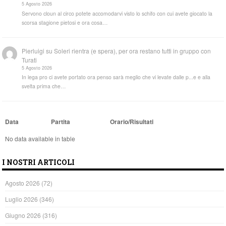
5 Agosto 2026
Servono cloun al circo potete accomodarvi visto lo schifo con cui avete giocato la
scorsa stagione pietosi e ora cosa…
Pierluigi
su
Soleri rientra (e spera), per ora restano tutti in gruppo con
Turati
5 Agosto 2026
In lega pro ci avete portato ora penso sarà meglio che vi levate dalle p...e e alla
svelta prima che…
Data
Partita
Orario/Risultati
No data available in table
I NOSTRI ARTICOLI
Agosto 2026
(72)
Luglio 2026
(346)
Giugno 2026
(316)