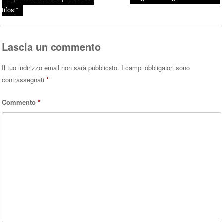
Post navigation
ok
r
A
tifosi”
pp
Lascia un commento
Il tuo indirizzo email non sarà pubblicato.
I campi obbligatori sono
contrassegnati
*
Commento
*