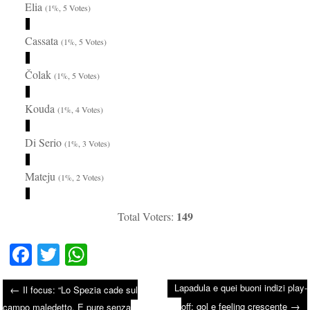
Elia
(1%, 5 Votes)
Cassata
(1%, 5 Votes)
Čolak
(1%, 5 Votes)
Kouda
(1%, 4 Votes)
Di Serio
(1%, 3 Votes)
Mateju
(1%, 2 Votes)
149
Total Voters:
Fa
T
W
ce
wi
ha
Lapadula e quei buoni indizi play-
←
Il focus: “Lo Spezia cade sul
bo
tte
ts
→
off: gol e feeling crescente
campo maledetto. E pure senza