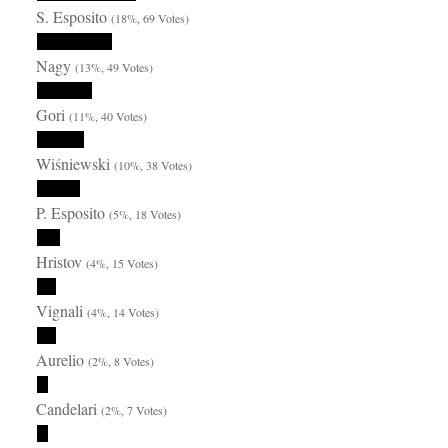
S. Esposito
(18%, 69 Votes)
Nagy
(13%, 49 Votes)
Gori
(11%, 40 Votes)
Wiśniewski
(10%, 38 Votes)
P. Esposito
(5%, 18 Votes)
Hristov
(4%, 15 Votes)
Vignali
(4%, 14 Votes)
Aurelio
(2%, 8 Votes)
Candelari
(2%, 7 Votes)