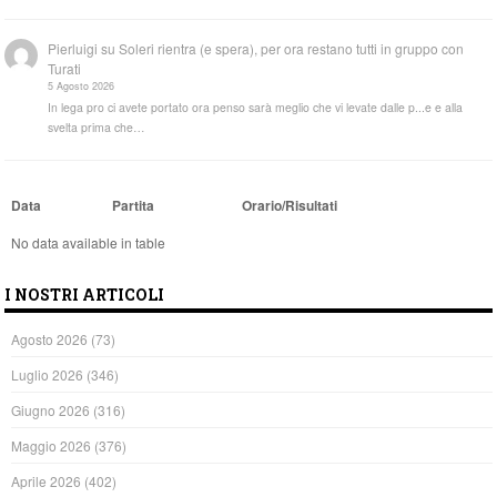
Pierluigi
su
Soleri rientra (e spera), per ora restano tutti in gruppo con
Turati
5 Agosto 2026
In lega pro ci avete portato ora penso sarà meglio che vi levate dalle p...e e alla
svelta prima che…
Data
Partita
Orario/Risultati
No data available in table
I NOSTRI ARTICOLI
Agosto 2026
(73)
Luglio 2026
(346)
Giugno 2026
(316)
Maggio 2026
(376)
Aprile 2026
(402)