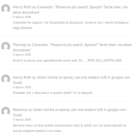
Henry Roth
su
Caravello: “Ravenna più avanti. Spezia? Tante idee, ma
deve dimostrare”
6 Agosto 2026
Caravello ha ragione. Ha fotografato la situazione. Occorre che i vecchi sintolgano
dagli zebedei!
Pierluigi
su
Caravello: “Ravenna più avanti. Spezia? Tante idee, ma deve
dimostrare”
5 Agosto 2026
Anch'io la penso così specialmente come over 33..... FATE DOI LASTRE ASE
Henry Roth
su
Soleri rientra (e spera), per ora restano tutti in gruppo con
Turati
5 Agosto 2026
Possibile che u tifosi siano a questo livello? Io mi dissocio.
Massimo
su
Soleri rientra (e spera), per ora restano tutti in gruppo con
Turati
5 Agosto 2026
Servono cloun al circo potete accomodarvi visto lo schifo con cui avete giocato la
scorsa stagione pietosi e ora cosa…