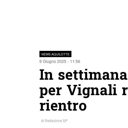
NEWS AQUILOTTE
9 Giugno 2025 - 11:56
In settimana
per Vignali r
rientro
di
Redazione SP