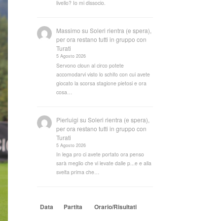
livello? Io mi dissocio.
Massimo
su
Soleri rientra (e spera),
per ora restano tutti in gruppo con
Turati
5 Agosto 2026
Servono cloun al circo potete
accomodarvi visto lo schifo con cui avete
giocato la scorsa stagione pietosi e ora
cosa…
Pierluigi
su
Soleri rientra (e spera),
per ora restano tutti in gruppo con
Turati
5 Agosto 2026
In lega pro ci avete portato ora penso
sarà meglio che vi levate dalle p...e e alla
svelta prima che…
Data
Partita
Orario/Risultati