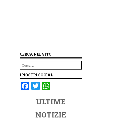
CERCA NEL SITO
Cerca
I NOSTRI SOCIAL
F
T
W
a
wi
h
ULTIME
c
tt
at
e
er
s
NOTIZIE