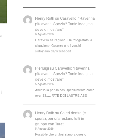
Henry Roth
su
Caravello: “Ravenna
più avanti. Spezia? Tante idee, ma
deve dimostrare”
6 Agosto 2026
na
Caravello ha ragione. Ha fotografato la
situazione. Occorre che i vecchi
sintolgano dagli zebedei!
Pierluigi
su
Caravello: “Ravenna
più avanti. Spezia? Tante idee, ma
deve dimostrare”
.
5 Agosto 2026
Anch'io la penso così specialmente come
 i
over 33..... FATE DOI LASTRE ASE
Henry Roth
su
Soleri rientra (e
spera), per ora restano tutti in
gruppo con Turati
5 Agosto 2026
Possibile che u tifosi siano a questo