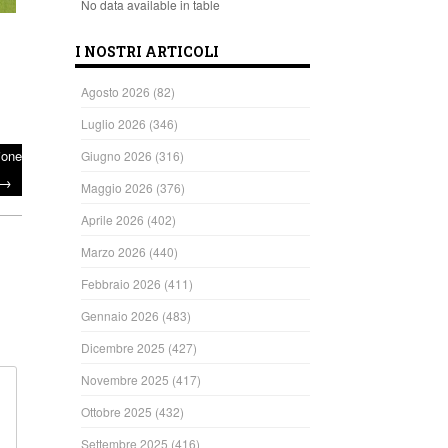
No data available in table
I NOSTRI ARTICOLI
Agosto 2026
(82)
Luglio 2026
(346)
ione
Giugno 2026
(316)
→
Maggio 2026
(376)
Aprile 2026
(402)
Marzo 2026
(440)
Febbraio 2026
(411)
Gennaio 2026
(483)
Dicembre 2025
(427)
Novembre 2025
(417)
Ottobre 2025
(432)
Settembre 2025
(416)