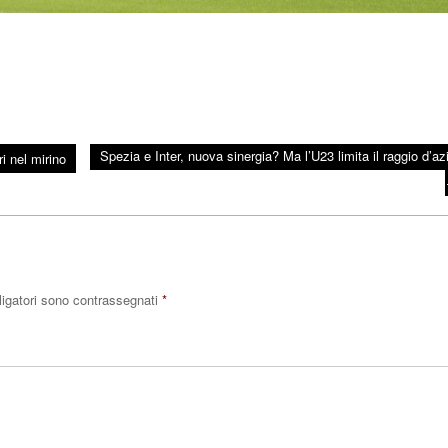
Spezia e Inter, nuova sinergia? Ma l’U23 limita il raggio d’az
i nel mirino
ligatori sono contrassegnati
*