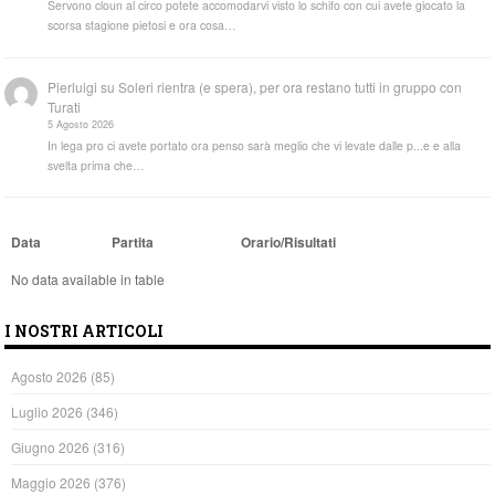
Servono cloun al circo potete accomodarvi visto lo schifo con cui avete giocato la
scorsa stagione pietosi e ora cosa…
Pierluigi
su
Soleri rientra (e spera), per ora restano tutti in gruppo con
Turati
5 Agosto 2026
In lega pro ci avete portato ora penso sarà meglio che vi levate dalle p...e e alla
svelta prima che…
Data
Partita
Orario/Risultati
No data available in table
I NOSTRI ARTICOLI
Agosto 2026
(85)
Luglio 2026
(346)
Giugno 2026
(316)
Maggio 2026
(376)