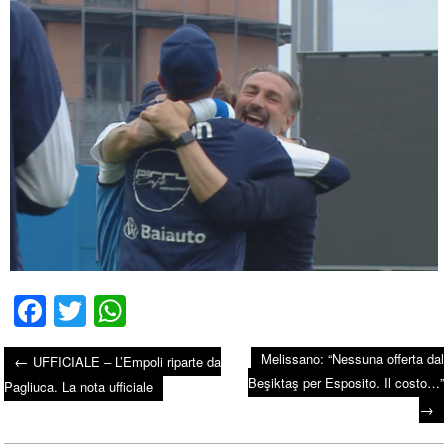
Fa
T
W
ce
wi
ha
Melissano: “Nessuna offerta dal
←
UFFICIALE – L’Empoli riparte da
bo
tte
ts
Beşiktaş per Esposito. Il costo…”
Post navigation
Pagliuca. La nota ufficiale
ok
r
A
→
pp