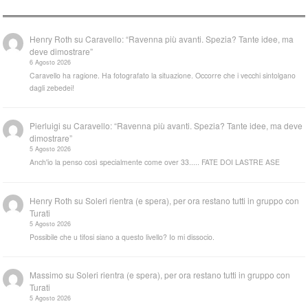
Henry Roth
su
Caravello: “Ravenna più avanti. Spezia? Tante idee, ma
deve dimostrare”
6 Agosto 2026
Caravello ha ragione. Ha fotografato la situazione. Occorre che i vecchi sintolgano
dagli zebedei!
Pierluigi
su
Caravello: “Ravenna più avanti. Spezia? Tante idee, ma deve
dimostrare”
5 Agosto 2026
Anch'io la penso così specialmente come over 33..... FATE DOI LASTRE ASE
Henry Roth
su
Soleri rientra (e spera), per ora restano tutti in gruppo con
Turati
5 Agosto 2026
Possibile che u tifosi siano a questo livello? Io mi dissocio.
Massimo
su
Soleri rientra (e spera), per ora restano tutti in gruppo con
Turati
5 Agosto 2026