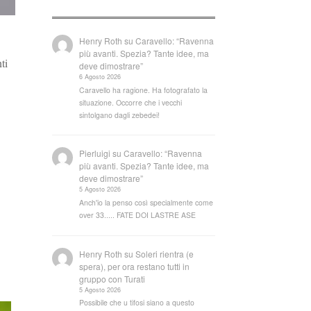
Henry Roth
su
Caravello: “Ravenna
più avanti. Spezia? Tante idee, ma
ti
deve dimostrare”
6 Agosto 2026
Caravello ha ragione. Ha fotografato la
situazione. Occorre che i vecchi
sintolgano dagli zebedei!
Pierluigi
su
Caravello: “Ravenna
più avanti. Spezia? Tante idee, ma
deve dimostrare”
5 Agosto 2026
Anch'io la penso così specialmente come
over 33..... FATE DOI LASTRE ASE
Henry Roth
su
Soleri rientra (e
spera), per ora restano tutti in
gruppo con Turati
5 Agosto 2026
Possibile che u tifosi siano a questo