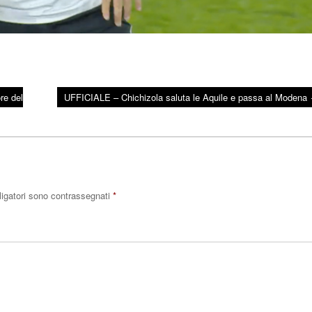
ore del
UFFICIALE – Chichizola saluta le Aquile e passa al Modena
ligatori sono contrassegnati
*