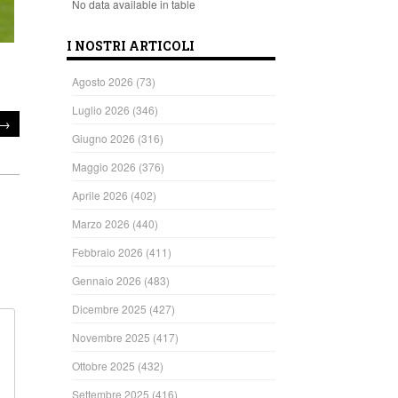
No data available in table
I NOSTRI ARTICOLI
Agosto 2026
(73)
Luglio 2026
(346)
→
Giugno 2026
(316)
Maggio 2026
(376)
Aprile 2026
(402)
Marzo 2026
(440)
Febbraio 2026
(411)
Gennaio 2026
(483)
Dicembre 2025
(427)
Novembre 2025
(417)
Ottobre 2025
(432)
Settembre 2025
(416)