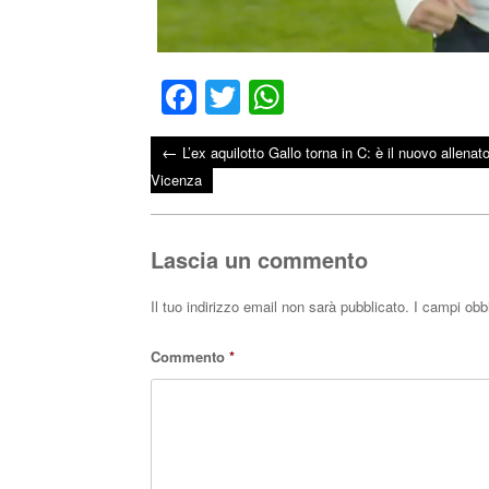
Fa
T
W
ce
wi
ha
←
L’ex aquilotto Gallo torna in C: è il nuovo allenat
bo
tte
ts
Post navigation
Vicenza
ok
r
A
pp
Lascia un commento
Il tuo indirizzo email non sarà pubblicato.
I campi obb
Commento
*