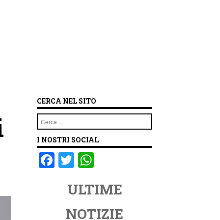
CERCA NEL SITO
i
Cerca
I NOSTRI SOCIAL
F
T
W
a
wi
h
ULTIME
c
tt
at
e
er
s
NOTIZIE