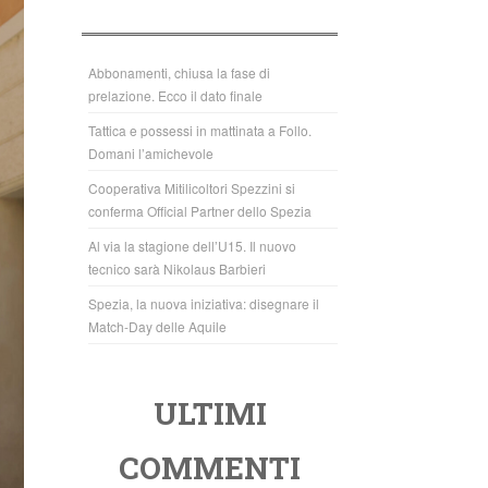
b
A
o
p
o
p
Abbonamenti, chiusa la fase di
prelazione. Ecco il dato finale
k
Tattica e possessi in mattinata a Follo.
Domani l’amichevole
Cooperativa Mitilicoltori Spezzini si
conferma Official Partner dello Spezia
Al via la stagione dell’U15. Il nuovo
tecnico sarà Nikolaus Barbieri
Spezia, la nuova iniziativa: disegnare il
Match-Day delle Aquile
ULTIMI
COMMENTI