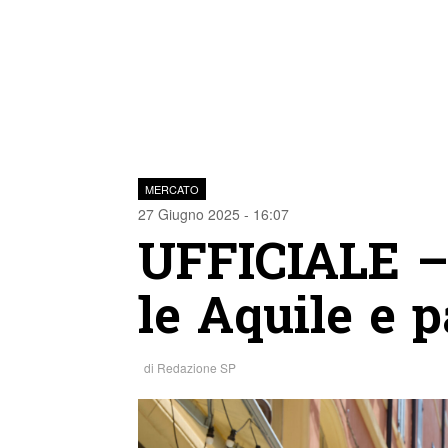
MERCATO
27 Giugno 2025 - 16:07
UFFICIALE – 
le Aquile e 
di
Redazione SP