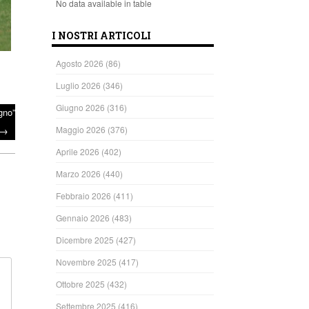
No data available in table
I NOSTRI ARTICOLI
Agosto 2026
(86)
Luglio 2026
(346)
Giugno 2026
(316)
gno”
→
Maggio 2026
(376)
Aprile 2026
(402)
Marzo 2026
(440)
Febbraio 2026
(411)
Gennaio 2026
(483)
Dicembre 2025
(427)
Novembre 2025
(417)
Ottobre 2025
(432)
Settembre 2025
(416)