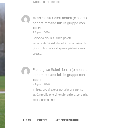
livello? Io mi dissocio.
Massimo
su
Soleri rientra (e spera),
per ora restano tutti in gruppo con
Turati
5 Agosto 2026
Servono cloun al circo potete
accomodarvi visto lo schifo con cui avete
giocato la scorsa stagione pietosi e ora
cosa…
Pierluigi
su
Soleri rientra (e spera),
per ora restano tutti in gruppo con
Turati
5 Agosto 2026
In lega pro ci avete portato ora penso
sarà meglio che vi levate dalle p...e e alla
svelta prima che…
Data
Partita
Orario/Risultati