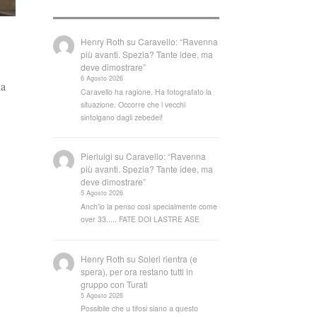
Henry Roth
su
Caravello: “Ravenna
più avanti. Spezia? Tante idee, ma
deve dimostrare”
6 Agosto 2026
na
Caravello ha ragione. Ha fotografato la
situazione. Occorre che i vecchi
sintolgano dagli zebedei!
Pierluigi
su
Caravello: “Ravenna
più avanti. Spezia? Tante idee, ma
deve dimostrare”
5 Agosto 2026
Anch'io la penso così specialmente come
over 33..... FATE DOI LASTRE ASE
Henry Roth
su
Soleri rientra (e
spera), per ora restano tutti in
gruppo con Turati
5 Agosto 2026
Possibile che u tifosi siano a questo