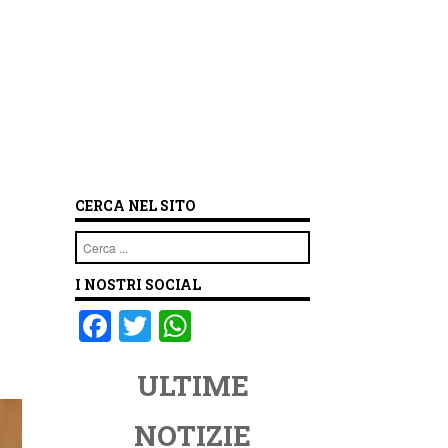
CERCA NEL SITO
Cerca
I NOSTRI SOCIAL
F
T
W
a
wi
h
ULTIME
c
tt
at
e
er
s
NOTIZIE