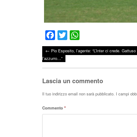
Fa
T
W
ce
wi
ha
←
Pio Esposito, l’agente: “L’Inter ci crede. Gattuso
bo
tte
ts
Post navigation
l’azzurro…”
ok
r
A
pp
Lascia un commento
Il tuo indirizzo email non sarà pubblicato.
I campi obb
Commento
*