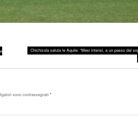
Chichizola saluta le Aquile: “Mesi intensi, a un passo dal so
 e
ligatori sono contrassegnati
*