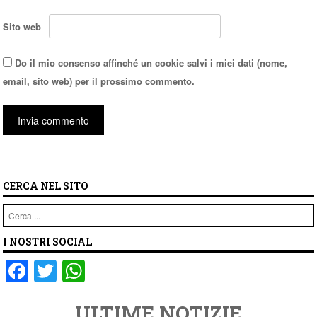
Sito web
Do il mio consenso affinché un cookie salvi i miei dati (nome,
email, sito web) per il prossimo commento.
CERCA NEL SITO
Cerca
I NOSTRI SOCIAL
F
T
W
a
wi
h
ULTIME NOTIZIE
c
tt
at