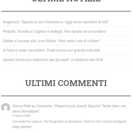
e
er
s
b
A
Angelozzi: “Spezia la mia Champions. Oggi serve sacrificio di tutti”
o
p
Pedullà: “Aurelio e Cagliari ai dettagli. Allo Spezia va un portiere”
o
p
Gallea si accasa alla Juve Stabia: “Non vedo l’ora di iniziare”
k
A Follo si vede Cancellieri, Turati lavora con grande intensità
Spezia-Torres con restrizioni per gli ospiti. La delibera del GOS
ULTIMI COMMENTI
Henry Roth
su
Caravello: “Ravenna più avanti. Spezia? Tante idee, ma
deve dimostrare”
6 Agosto 2026
Caravello ha ragione. Ha fotografato la situazione. Occorre che i vecchi sintolgano
dagli zebedei!