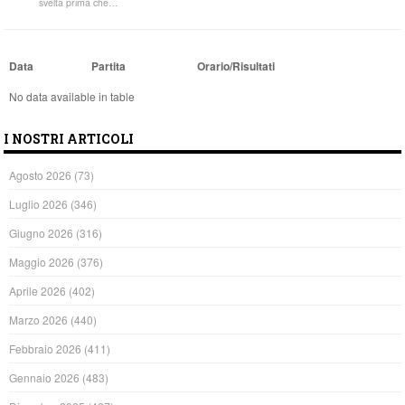
svelta prima che…
Data
Partita
Orario/Risultati
No data available in table
I NOSTRI ARTICOLI
Agosto 2026
(73)
Luglio 2026
(346)
Giugno 2026
(316)
Maggio 2026
(376)
Aprile 2026
(402)
Marzo 2026
(440)
Febbraio 2026
(411)
Gennaio 2026
(483)