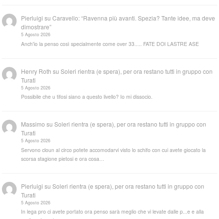
Pierluigi
su
Caravello: “Ravenna più avanti. Spezia? Tante idee, ma deve
dimostrare”
5 Agosto 2026
Anch'io la penso così specialmente come over 33..... FATE DOI LASTRE ASE
Henry Roth
su
Soleri rientra (e spera), per ora restano tutti in gruppo con
Turati
5 Agosto 2026
Possibile che u tifosi siano a questo livello? Io mi dissocio.
Massimo
su
Soleri rientra (e spera), per ora restano tutti in gruppo con
Turati
5 Agosto 2026
Servono cloun al circo potete accomodarvi visto lo schifo con cui avete giocato la
scorsa stagione pietosi e ora cosa…
Pierluigi
su
Soleri rientra (e spera), per ora restano tutti in gruppo con
Turati
5 Agosto 2026
In lega pro ci avete portato ora penso sarà meglio che vi levate dalle p...e e alla